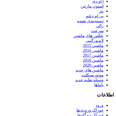
آ او دی
استون مارتین
بنز
بی ام دبلیو
دسته‌بندی نشده
رالی
سرعت
عکس های ماشین
لامبورگینی
ماشین 2015
ماشین 2016
ماشین 2017
ماشین 2018
ماشین 2020
ماشین های جدید
موتورسیکلت
وسیله نقلیه جدید
یاماها
اطلاعات
ورود
خوراک ورودی‌ها
خوراک دیدگاه‌ها