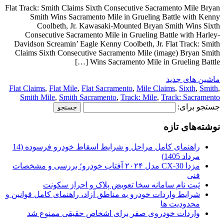
Flat Track: Smith Claims Sixth Consecutive Sacramento Mile Bryan
Smith Wins Sacramento Mile in Grueling Battle with Kenny
Coolbeth, Jr. Kawasaki-Mounted Bryan Smith Wins Sixth
Consecutive Sacramento Mile in Grueling Battle with Harley-
Davidson Screamin’ Eagle Kenny Coolbeth, Jr. Flat Track: Smith
Claims Sixth Consecutive Sacramento Mile (image) Bryan Smith
Wins Sacramento Mile in Grueling Battle […]
ماشین های جدید
Flat Claims
,
Flat Mile
,
Flat Sacramento
,
Mile Claims
,
Sixth
,
Smith
,
Smith Mile
,
Smith Sacramento
,
Track: Mile
,
Track: Sacramento
جستجو برای:
نوشته‌های تازه
راهنمای کامل مراحل و شرایط اسقاط خودرو فرسوده (14
مرداد 1405)
مزدا CX-30 مدل ۲۰۲۴ آفتاب خودرو؛ بررسی و مشخصات
فنی
ثبت نام سامانه سخا تعویض پلاک و احراز سکونت
شرایط واردات خودرو به مناطق آزاد، راهنمای کامل قوانین و
محدودیت ها
واردات خودروی صفر برای اشخاص حقیقی ممنوع شد