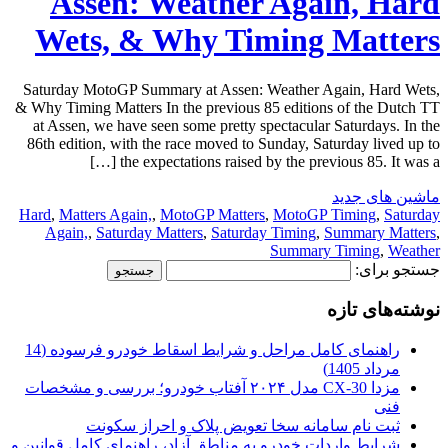
Assen: Weather Again, Hard
Wets, & Why Timing Matters
Saturday MotoGP Summary at Assen: Weather Again, Hard Wets,
& Why Timing Matters In the previous 85 editions of the Dutch TT
at Assen, we have seen some pretty spectacular Saturdays. In the
86th edition, with the race moved to Sunday, Saturday lived up to
the expectations raised by the previous 85. It was a […]
ماشین های جدید
Hard
,
Matters Again,
,
MotoGP Matters
,
MotoGP Timing
,
Saturday
Again,
,
Saturday Matters
,
Saturday Timing
,
Summary Matters
,
Summary Timing
,
Weather
جستجو برای:
نوشته‌های تازه
راهنمای کامل مراحل و شرایط اسقاط خودرو فرسوده (14
مرداد 1405)
مزدا CX-30 مدل ۲۰۲۴ آفتاب خودرو؛ بررسی و مشخصات
فنی
ثبت نام سامانه سخا تعویض پلاک و احراز سکونت
شرایط واردات خودرو به مناطق آزاد، راهنمای کامل قوانین و