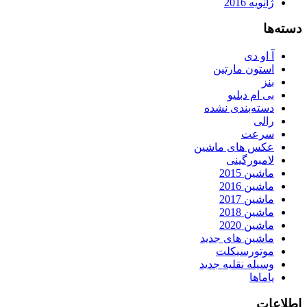
ژانویه 2016
دسته‌ها
آ او دی
استون مارتین
بنز
بی ام دبلیو
دسته‌بندی نشده
رالی
سرعت
عکس های ماشین
لامبورگینی
ماشین 2015
ماشین 2016
ماشین 2017
ماشین 2018
ماشین 2020
ماشین های جدید
موتورسیکلت
وسیله نقلیه جدید
یاماها
اطلاعات