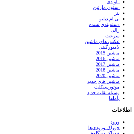
آ او دی
استون مارتین
بنز
بی ام دبلیو
دسته‌بندی نشده
رالی
سرعت
عکس های ماشین
لامبورگینی
ماشین 2015
ماشین 2016
ماشین 2017
ماشین 2018
ماشین 2020
ماشین های جدید
موتورسیکلت
وسیله نقلیه جدید
یاماها
اطلاعات
ورود
خوراک ورودی‌ها
خوراک دیدگاه‌ها