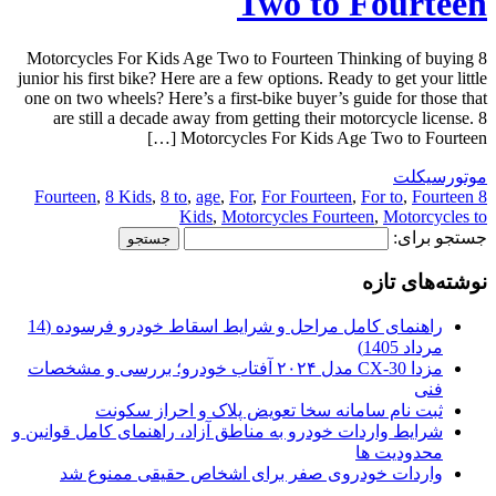
Two to Fourteen
8 Motorcycles For Kids Age Two to Fourteen Thinking of buying
junior his first bike? Here are a few options. Ready to get your little
one on two wheels? Here’s a first-bike buyer’s guide for those that
are still a decade away from getting their motorcycle license. 8
Motorcycles For Kids Age Two to Fourteen […]
موتورسیکلت
,
8 Kids
,
8 to
,
age
,
For
,
For Fourteen
,
For to
,
Fourteen
8 Fourteen
Kids
,
Motorcycles Fourteen
,
Motorcycles to
جستجو برای:
نوشته‌های تازه
راهنمای کامل مراحل و شرایط اسقاط خودرو فرسوده (14
مرداد 1405)
مزدا CX-30 مدل ۲۰۲۴ آفتاب خودرو؛ بررسی و مشخصات
فنی
ثبت نام سامانه سخا تعویض پلاک و احراز سکونت
شرایط واردات خودرو به مناطق آزاد، راهنمای کامل قوانین و
محدودیت ها
واردات خودروی صفر برای اشخاص حقیقی ممنوع شد