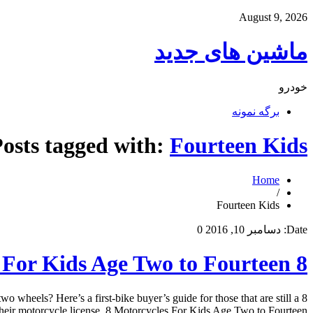
August 9, 2026
ماشین های جدید
خودرو
برگه نمونه
osts tagged with:
Fourteen Kids
Home
/
Fourteen Kids
Date:
دسامبر 10, 2016
0
8 Motorcycles For Kids Age Two to Fourteen
o wheels? Here’s a first-bike buyer’s guide for those that are still a
eir motorcycle license. 8 Motorcycles For Kids Age Two to Fourteen […]