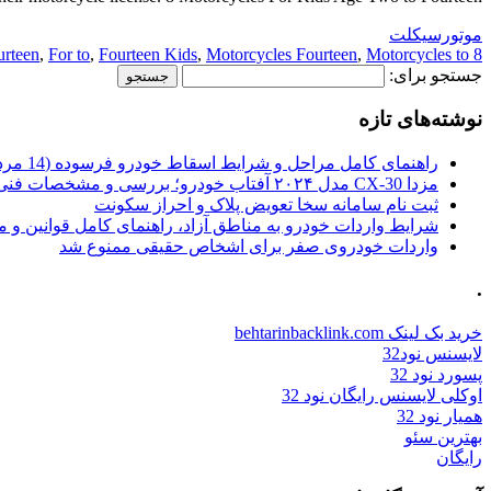
موتورسیکلت
urteen
,
For to
,
Fourteen Kids
,
Motorcycles Fourteen
,
Motorcycles to
8 Fourteen
جستجو برای:
نوشته‌های تازه
راهنمای کامل مراحل و شرایط اسقاط خودرو فرسوده (14 مرداد 1405)
مزدا CX-30 مدل ۲۰۲۴ آفتاب خودرو؛ بررسی و مشخصات فنی
ثبت نام سامانه سخا تعویض پلاک و احراز سکونت
شرایط واردات خودرو به مناطق آزاد، راهنمای کامل قوانین و 
واردات خودروی صفر برای اشخاص حقیقی ممنوع شد
.
خرید بک لینک behtarinbacklink.com
لایسنس نود32
پسورد نود 32
اوکلی لایسنس رایگان نود 32
همیار نود 32
بهترین سئو
رایگان