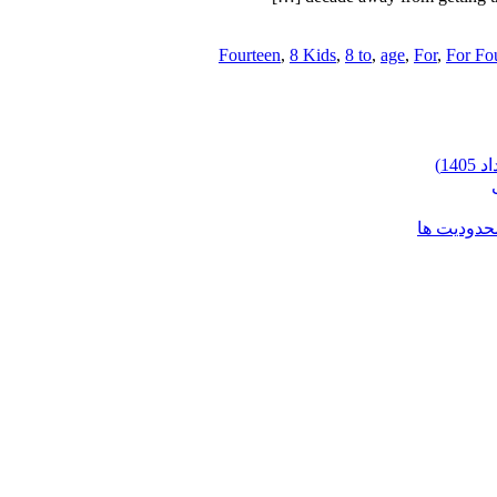
,
8 Kids
,
8 to
,
age
,
For
,
For Fo
محدودیت ها