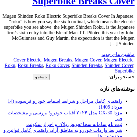
Superbike Breaks Cover
Mugen Shinden Roku Electric Superbike Breaks Cover In Japanese,
“roku” is how you say the sixth ordinal, which means the electric
superbike you see above, the Mugen Shinden Roku, is the Japanese
firm’s sixth entry into the Isle of Man TT. Piloted this year by John
McGuinness and Guy Martin, the expectation is that the Mugen
Shinden […]
ماشین های جدید
Cover Electric
,
Mugen Breaks
,
Mugen Cover
,
Mugen Electric
,
Roku
,
Roku Breaks
,
Roku Cover
,
Shinden Breaks
,
Shinden Cover
,
Superbike
جستجو برای:
نوشته‌های تازه
راهنمای کامل مراحل و شرایط اسقاط خودرو فرسوده (14
مرداد 1405)
مزدا CX-30 مدل ۲۰۲۴ آفتاب خودرو؛ بررسی و مشخصات
فنی
ثبت نام سامانه سخا تعویض پلاک و احراز سکونت
شرایط واردات خودرو به مناطق آزاد، راهنمای کامل قوانین و
محدودیت ها