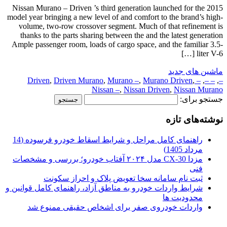
Nissan Murano – Driven ’s third generation launched for the 2015
model year bringing a new level of and comfort to the brand’s high-
volume, two-row crossover segment. Much of that refinement is
thanks to the parts sharing between the and the latest generation
Ample passenger room, loads of cargo space, and the familiar 3.5-
liter V-6 […]
ماشین های جدید
,
Driven Murano
,
Murano –
,
Murano Driven
,
– Driven
,
– –
,
–
Nissan –
,
Nissan Driven
,
Nissan Murano
جستجو برای:
نوشته‌های تازه
راهنمای کامل مراحل و شرایط اسقاط خودرو فرسوده (14
مرداد 1405)
مزدا CX-30 مدل ۲۰۲۴ آفتاب خودرو؛ بررسی و مشخصات
فنی
ثبت نام سامانه سخا تعویض پلاک و احراز سکونت
شرایط واردات خودرو به مناطق آزاد، راهنمای کامل قوانین و
محدودیت ها
واردات خودروی صفر برای اشخاص حقیقی ممنوع شد
.