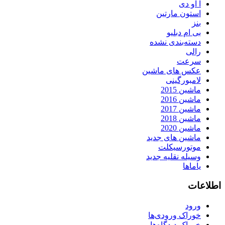
آ او دی
استون مارتین
بنز
بی ام دبلیو
دسته‌بندی نشده
رالی
سرعت
عکس های ماشین
لامبورگینی
ماشین 2015
ماشین 2016
ماشین 2017
ماشین 2018
ماشین 2020
ماشین های جدید
موتورسیکلت
وسیله نقلیه جدید
یاماها
اطلاعات
ورود
خوراک ورودی‌ها
خوراک دیدگاه‌ها