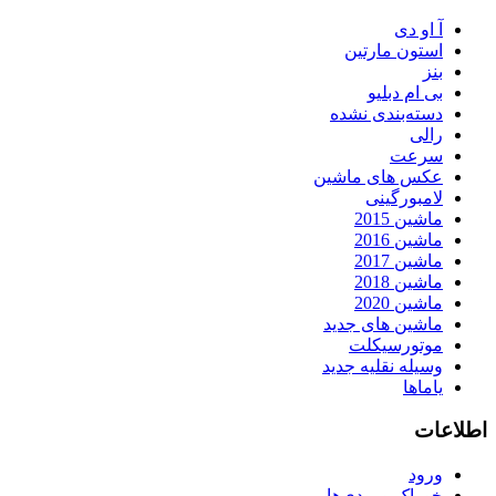
آ او دی
استون مارتین
بنز
بی ام دبلیو
دسته‌بندی نشده
رالی
سرعت
عکس های ماشین
لامبورگینی
ماشین 2015
ماشین 2016
ماشین 2017
ماشین 2018
ماشین 2020
ماشین های جدید
موتورسیکلت
وسیله نقلیه جدید
یاماها
اطلاعات
ورود
خوراک ورودی‌ها