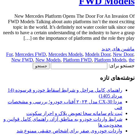
FWD Models
New Mercedes Platform Opens The Door For An Invasion Of
FWD Models Talking about auto platforms isn’t the most exciting
topic in the world. It’s definitely not water cooler talk since one
needs to have a certain understanding of the industry to have a grasp
on the importance of platforms and the role they play […]
ماشین های جدید
For
,
Mercedes FWD
,
Mercedes Models
,
Models Door
,
New Door
,
New FWD
,
New Models
,
Platform FWD
,
Platform Models
,
the
جستجو برای:
نوشته‌های تازه
راهنمای کامل مراحل و شرایط اسقاط خودرو فرسوده (14
مرداد 1405)
مزدا CX-30 مدل ۲۰۲۴ آفتاب خودرو؛ بررسی و مشخصات
فنی
ثبت نام سامانه سخا تعویض پلاک و احراز سکونت
شرایط واردات خودرو به مناطق آزاد، راهنمای کامل قوانین و
محدودیت ها
واردات خودروی صفر برای اشخاص حقیقی ممنوع شد