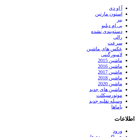
آ او دی
استون مارتین
بنز
بی ام دبلیو
دسته‌بندی نشده
رالی
سرعت
عکس های ماشین
لامبورگینی
ماشین 2015
ماشین 2016
ماشین 2017
ماشین 2018
ماشین 2020
ماشین های جدید
موتورسیکلت
وسیله نقلیه جدید
یاماها
اطلاعات
ورود
خوراک ورودی‌ها