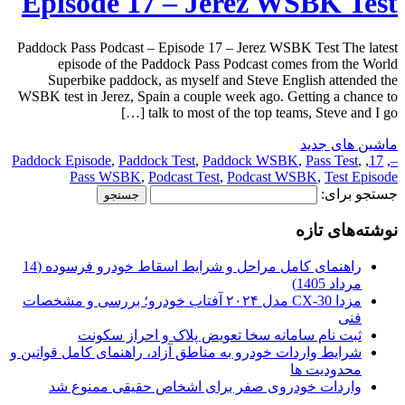
Episode 17 – Jerez WSBK Test
Paddock Pass Podcast – Episode 17 – Jerez WSBK Test The latest
episode of the Paddock Pass Podcast comes from the World
Superbike paddock, as myself and Steve English attended the
WSBK test in Jerez, Spain a couple week ago. Getting a chance to
talk to most of the top teams, Steve and I go […]
ماشین های جدید
Paddock Episode
,
Paddock Test
,
Paddock WSBK
,
Pass Test
,
,
17
,
–
Pass WSBK
,
Podcast Test
,
Podcast WSBK
,
Test Episode
جستجو برای:
نوشته‌های تازه
راهنمای کامل مراحل و شرایط اسقاط خودرو فرسوده (14
مرداد 1405)
مزدا CX-30 مدل ۲۰۲۴ آفتاب خودرو؛ بررسی و مشخصات
فنی
ثبت نام سامانه سخا تعویض پلاک و احراز سکونت
شرایط واردات خودرو به مناطق آزاد، راهنمای کامل قوانین و
محدودیت ها
واردات خودروی صفر برای اشخاص حقیقی ممنوع شد