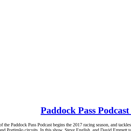
Paddock Pass Podcast 
f the Paddock Pass Podcast begins the 2017 racing season, and tackle
and Portimão circuits. In this show, Steve English, and David Emmett take