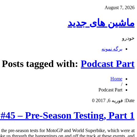
August 7, 2026
ماشین های جدید
خودرو
برگه نمونه
Posts tagged with:
Podcast Part
Home
/
Podcast Part
Date:
فوریه 6, 2017
0
#45 – Pre-Season Testing, Part 1
s the pre-season tests for MotoGP and World Superbike, which were at
 us through the happenings on and off the track at these events, and […]