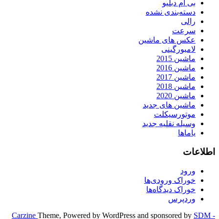
بی ام دبلیو
دسته‌بندی نشده
رالی
سرعت
عکس های ماشین
لامبورگینی
ماشین 2015
ماشین 2016
ماشین 2017
ماشین 2018
ماشین 2020
ماشین های جدید
موتورسیکلت
وسیله نقلیه جدید
یاماها
اطلاعات
ورود
خوراک ورودی‌ها
خوراک دیدگاه‌ها
وردپرس
Carzine
Theme, Powered by WordPress and sponsored by
SDM -