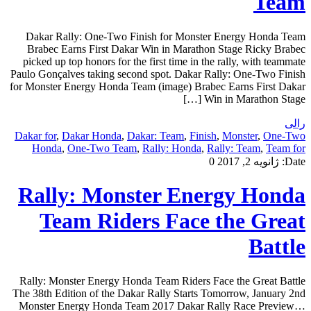
Team
Dakar Rally: One-Two Finish for Monster Energy Honda Team
Brabec Earns First Dakar Win in Marathon Stage Ricky Brabec
picked up top honors for the first time in the rally, with teammate
Paulo Gonçalves taking second spot. Dakar Rally: One-Two Finish
for Monster Energy Honda Team (image) Brabec Earns First Dakar
Win in Marathon Stage […]
رالی
Dakar for
,
Dakar Honda
,
Dakar: Team
,
Finish
,
Monster
,
One-Two
Honda
,
One-Two Team
,
Rally: Honda
,
Rally: Team
,
Team for
Date:
ژانویه 2, 2017
0
Rally: Monster Energy Honda
Team Riders Face the Great
Battle
Rally: Monster Energy Honda Team Riders Face the Great Battle
The 38th Edition of the Dakar Rally Starts Tomorrow, January 2nd
Monster Energy Honda Team 2017 Dakar Rally Race Preview…