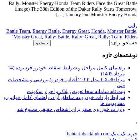
Rally: Monster Energy Honda Team Riders Face the Great Battle
(image) The 38th Edition of the Dakar Rally Starts Tomorrow,
January 2nd Monster Energy Honda […]
رالی
Battle Team
,
Energy Battle
,
Energy Great
,
Honda
,
Monster Battle
,
Monster Great
,
Rally: Battle
,
Rally: Great
,
Rally: Team
,
Riders’
جستجو برای:
نوشته‌های تازه
راهنمای کامل مراحل و شرایط اسقاط خودرو فرسوده (14
مرداد 1405)
مزدا CX-30 مدل ۲۰۲۴ آفتاب خودرو؛ بررسی و مشخصات
فنی
ثبت نام سامانه سخا تعویض پلاک و احراز سکونت
شرایط واردات خودرو به مناطق آزاد، راهنمای کامل قوانین و
محدودیت ها
واردات خودروی صفر برای اشخاص حقیقی ممنوع شد
.
خرید بک لینک behtarinbacklink.com
لایسنس نود32