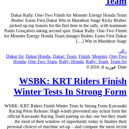
Team
Dakar Rally: One-Two Finish for Monster Energy Honda Team
Brabec Earns First Dakar Win in Marathon Stage Ricky Brabec
picked up top honors for the first time in the rally, with teammate
Paulo Gonçalves taking second spot. Dakar Rally: One-Two Finish
for Monster Energy Honda Team (image) Brabec Earns First Dakar
Win in Marathon Stage […]
رالی
Dakar for
,
Dakar Honda
,
Dakar: Team
,
Finish
,
Monster
,
One-Two
Honda
,
One-Two Team
,
Rally: Honda
,
Rally: Team
,
Team for
Date:
فوریه 8, 2016
0
WSBK: KRT Riders Finish
Winter Tests In Strong Form
WSBK: KRT Riders Finish Winter Tests In Strong Form Kawasaki
Racing Press Release: High winds prevented any action form the
official Kawasaki Racing Team pairing on day one but they made
the most of their window of opportunity today to finalize their
personal choices of machine set-up – and compare the most recent