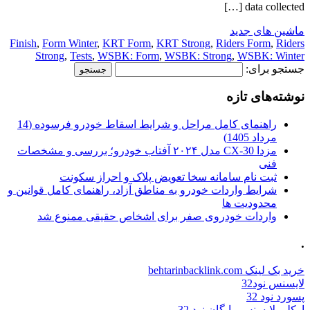
data collected […]
ماشین های جدید
Finish
,
Form Winter
,
KRT Form
,
KRT Strong
,
Riders Form
,
Riders
Strong
,
Tests
,
WSBK: Form
,
WSBK: Strong
,
WSBK: Winter
جستجو برای:
نوشته‌های تازه
راهنمای کامل مراحل و شرایط اسقاط خودرو فرسوده (14
مرداد 1405)
مزدا CX-30 مدل ۲۰۲۴ آفتاب خودرو؛ بررسی و مشخصات
فنی
ثبت نام سامانه سخا تعویض پلاک و احراز سکونت
شرایط واردات خودرو به مناطق آزاد، راهنمای کامل قوانین و
محدودیت ها
واردات خودروی صفر برای اشخاص حقیقی ممنوع شد
.
خرید بک لینک behtarinbacklink.com
لایسنس نود32
پسورد نود 32
اوکلی لایسنس رایگان نود 32