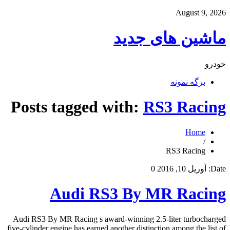
August 9, 2026
ماشین های جدید
خودرو
برگه نمونه
Posts tagged with:
RS3 Racing
Home
/
RS3 Racing
Date:
آوریل 10, 2016
0
Audi RS3 By MR Racing
Audi RS3 By MR Racing s award-winning 2.5-liter turbocharged
five-cylinder engine has earned another distinction among the list of