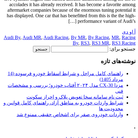
accolades it has already received. It has become a favorite among
aftermarket companies because of the enormous tuning potential it
has displayed. One car that has benefitted from this is the the high-
performance variant of Audi’s […]
آ او دی
Audi By
,
Audi MR
,
Audi Racing
,
By MR
,
By Racing
,
MR
,
Racing
By
,
RS3
,
RS3 MR
,
RS3 Racing
جستجو برای:
نوشته‌های تازه
راهنمای کامل مراحل و شرایط اسقاط خودرو فرسوده (14
مرداد 1405)
مزدا CX-30 مدل ۲۰۲۴ آفتاب خودرو؛ بررسی و مشخصات
فنی
ثبت نام سامانه سخا تعویض پلاک و احراز سکونت
شرایط واردات خودرو به مناطق آزاد، راهنمای کامل قوانین و
محدودیت ها
واردات خودروی صفر برای اشخاص حقیقی ممنوع شد
.