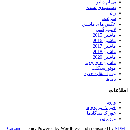
بی ام دبلیو
دسته‌بندی نشده
رالی
سرعت
عکس های ماشین
لامبورگینی
ماشین 2015
ماشین 2016
ماشین 2017
ماشین 2018
ماشین 2020
ماشین های جدید
موتورسیکلت
وسیله نقلیه جدید
یاماها
اطلاعات
ورود
خوراک ورودی‌ها
خوراک دیدگاه‌ها
وردپرس
Carzine
Theme, Powered by WordPress and sponsored by
SDM -