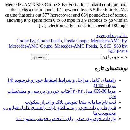
Mercedes-AMG S63 Coupe S By Fostla In standard configuration,
the packs a mean punch. It’s powered by a 5.5-liter bi-turbo V-8
engine that spits out 577 horsepower and 664 pound-feet of torque,
allowing it to sprint from 0 to 60 mph in 3.9 seconds to go with an
electronically limited top speed of 186 mph. […]
ماشین های جدید
Coupe By
,
Coupe Fostla
,
Fostla Coupe
,
Mercedes-AMG by
,
Mercedes-AMG Coupe
,
Mercedes-AMG Fostla
,
S
,
S63
,
S63 by
,
S63 Fostla
جستجو برای:
نوشته‌های تازه
راهنمای کامل مراحل و شرایط اسقاط خودرو فرسوده (14
مرداد 1405)
مزدا CX-30 مدل ۲۰۲۴ آفتاب خودرو؛ بررسی و مشخصات
فنی
ثبت نام سامانه سخا تعویض پلاک و احراز سکونت
شرایط واردات خودرو به مناطق آزاد، راهنمای کامل قوانین و
محدودیت ها
واردات خودروی صفر برای اشخاص حقیقی ممنوع شد
.