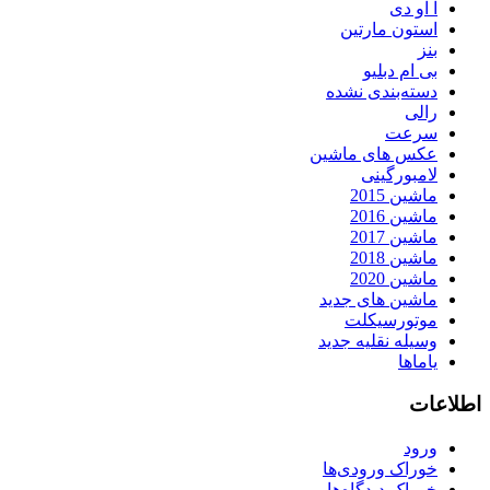
آ او دی
استون مارتین
بنز
بی ام دبلیو
دسته‌بندی نشده
رالی
سرعت
عکس های ماشین
لامبورگینی
ماشین 2015
ماشین 2016
ماشین 2017
ماشین 2018
ماشین 2020
ماشین های جدید
موتورسیکلت
وسیله نقلیه جدید
یاماها
اطلاعات
ورود
خوراک ورودی‌ها
خوراک دیدگاه‌ها