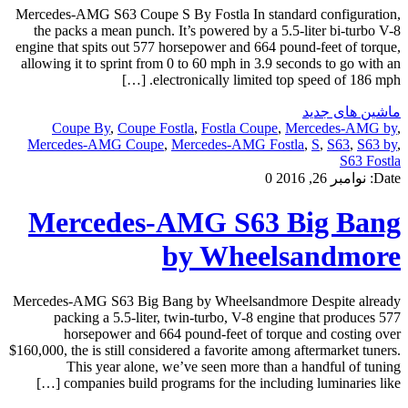
Mercedes-AMG S63 Coupe S By Fostla In standard configuration,
the packs a mean punch. It’s powered by a 5.5-liter bi-turbo V-8
engine that spits out 577 horsepower and 664 pound-feet of torque,
allowing it to sprint from 0 to 60 mph in 3.9 seconds to go with an
electronically limited top speed of 186 mph. […]
ماشین های جدید
Coupe By
,
Coupe Fostla
,
Fostla Coupe
,
Mercedes-AMG by
,
Mercedes-AMG Coupe
,
Mercedes-AMG Fostla
,
S
,
S63
,
S63 by
,
S63 Fostla
Date:
نوامبر 26, 2016
0
Mercedes-AMG S63 Big Bang
by Wheelsandmore
Mercedes-AMG S63 Big Bang by Wheelsandmore Despite already
packing a 5.5-liter, twin-turbo, V-8 engine that produces 577
horsepower and 664 pound-feet of torque and costing over
$160,000, the is still considered a favorite among aftermarket tuners.
This year alone, we’ve seen more than a handful of tuning
companies build programs for the including luminaries like […]