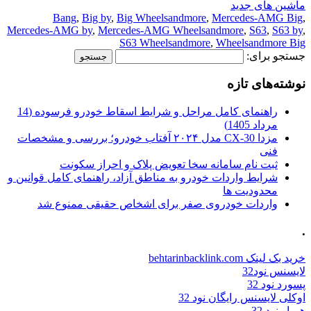
ماشین های جدید
Bang
,
Big by
,
Big Wheelsandmore
,
Mercedes-AMG Big
,
Mercedes-AMG by
,
Mercedes-AMG Wheelsandmore
,
S63
,
S63 by
,
S63 Wheelsandmore
,
Wheelsandmore Big
جستجو برای:
نوشته‌های تازه
راهنمای کامل مراحل و شرایط اسقاط خودرو فرسوده (14
مرداد 1405)
مزدا CX-30 مدل ۲۰۲۴ آفتاب خودرو؛ بررسی و مشخصات
فنی
ثبت نام سامانه سخا تعویض پلاک و احراز سکونت
شرایط واردات خودرو به مناطق آزاد، راهنمای کامل قوانین و
محدودیت ها
واردات خودروی صفر برای اشخاص حقیقی ممنوع شد
.
خرید بک لینک behtarinbacklink.com
لایسنس نود32
پسورد نود 32
اوکلی لایسنس رایگان نود 32
همیار نود 32