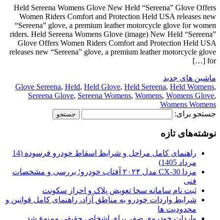
Held Sereena Womens Glove New Held “Sereena” Glove Offers
Women Riders Comfort and Protection Held USA releases new
“Sereena” glove, a premium leather motorcycle glove for women
riders. Held Sereena Womens Glove (image) New Held “Sereena”
Glove Offers Women Riders Comfort and Protection Held USA
releases new “Sereena” glove, a premium leather motorcycle glove
for […]
ماشین های جدید
Glove Sereena
,
Held
,
Held Glove
,
Held Sereena
,
Held Womens
,
Sereena Glove
,
Sereena Womens
,
Womens
,
Womens Glove
,
Womens Womens
جستجو برای:
نوشته‌های تازه
راهنمای کامل مراحل و شرایط اسقاط خودرو فرسوده (14
مرداد 1405)
مزدا CX-30 مدل ۲۰۲۴ آفتاب خودرو؛ بررسی و مشخصات
فنی
ثبت نام سامانه سخا تعویض پلاک و احراز سکونت
شرایط واردات خودرو به مناطق آزاد، راهنمای کامل قوانین و
محدودیت ها
واردات خودروی صفر برای اشخاص حقیقی ممنوع شد