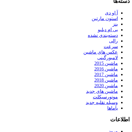
دسته‌ها
آ او دی
استون مارتین
بنز
بی ام دبلیو
دسته‌بندی نشده
رالی
سرعت
عکس های ماشین
لامبورگینی
ماشین 2015
ماشین 2016
ماشین 2017
ماشین 2018
ماشین 2020
ماشین های جدید
موتورسیکلت
وسیله نقلیه جدید
یاماها
اطلاعات
ورود