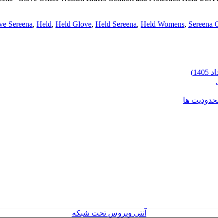
ve Sereena
,
Held
,
Held Glove
,
Held Sereena
,
Held Womens
,
Sereena 
محدودیت ها
آنتی ویروس تحت شبکه