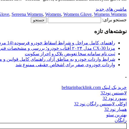
ماشین های جدید
Glove
,
Sereena Womens
,
Womens
,
Womens Glove
,
Womens Womens
جستجو برای:
نوشته‌های تازه
راهنمای کامل مراحل و شرایط اسقاط خودرو فرسوده (14 مرداد 1405)
مزدا CX-30 مدل ۲۰۲۴ آفتاب خودرو؛ بررسی و مشخصات فنی
ثبت نام سامانه سخا تعویض پلاک و احراز سکونت
شرایط واردات خودرو به مناطق آزاد، راهنمای کامل قوانین و 
واردات خودروی صفر برای اشخاص حقیقی ممنوع شد
.
خرید بک لینک behtarinbacklink.com
لایسنس نود32
پسورد نود 32
اوکلی لایسنس رایگان نود 32
همیار نود 32
بهترین سئو
رایگان