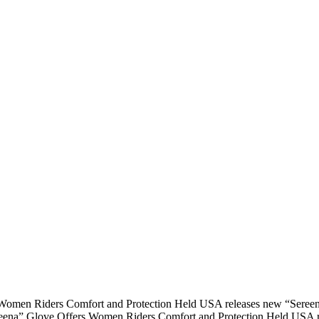
en Riders Comfort and Protection Held USA releases new “Sereena” 
a” Glove Offers Women Riders Comfort and Protection Held USA releas