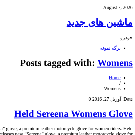
August 7, 2026
ماشین های جدید
خودرو
برگه نمونه
Posts tagged with:
Womens
Home
/
Womens
Date:
آوریل 27, 2016
0
Held Sereena Womens Glove
glove, a premium leather motorcycle glove for women riders. Held
es new “Sereena” glove, a premium leather motorcycle glove for […]