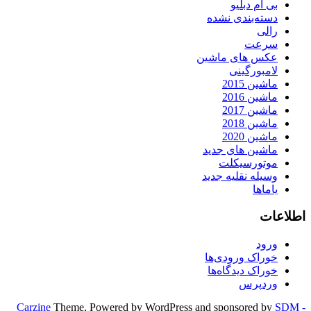
بی ام دبلیو
دسته‌بندی نشده
رالی
سرعت
عکس های ماشین
لامبورگینی
ماشین 2015
ماشین 2016
ماشین 2017
ماشین 2018
ماشین 2020
ماشین های جدید
موتورسیکلت
وسیله نقلیه جدید
یاماها
اطلاعات
ورود
خوراک ورودی‌ها
خوراک دیدگاه‌ها
وردپرس
Carzine
Theme, Powered by WordPress and sponsored by
SDM -