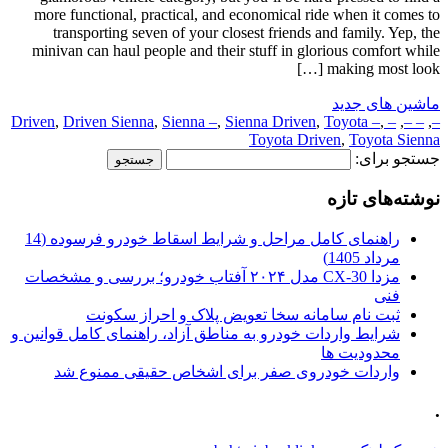
more functional, practical, and economical ride when it comes to
transporting seven of your closest friends and family. Yep, the
minivan can haul people and their stuff in glorious comfort while
making most look […]
ماشین های جدید
,
Driven Sienna
,
Sienna –
,
Sienna Driven
,
Toyota –
,
– Driven
,
– –
,
–
Toyota Driven
,
Toyota Sienna
جستجو برای:
نوشته‌های تازه
راهنمای کامل مراحل و شرایط اسقاط خودرو فرسوده (14
مرداد 1405)
مزدا CX-30 مدل ۲۰۲۴ آفتاب خودرو؛ بررسی و مشخصات
فنی
ثبت نام سامانه سخا تعویض پلاک و احراز سکونت
شرایط واردات خودرو به مناطق آزاد، راهنمای کامل قوانین و
محدودیت ها
واردات خودروی صفر برای اشخاص حقیقی ممنوع شد
.