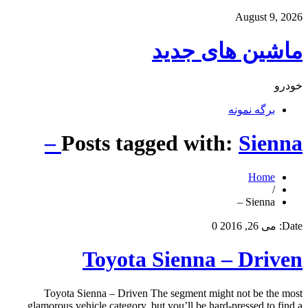
August 9, 2026
ماشین های جدید
خودرو
برگه نمونه
Posts tagged with:
Sienna –
Home
/
Sienna –
Date:
می 26, 2016
0
Toyota Sienna – Driven
Toyota Sienna – Driven The segment might not be the most
glamorous vehicle category, but you’ll be hard-pressed to find a