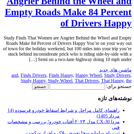
Angrier Behind the Wheel and
Empty Roads Make 84 Percent
of Drivers Happy
Study Finds That Women are Angrier Behind the Wheel and Empty
Roads Make 84 Percent of Drivers Happy You’re on your way out
of town for the holiday weekend, but 100 miles into your trip you’re
stuck behind inconsiderate prick who is riding side-by-side with a
Semi on a two-lane highway doing 10 mph under […]
ماشین های جدید
and
,
Finds Drivers
,
Finds Happy
,
Happy Wheel
,
Study Drivers
,
Study Happy
,
Study Wheel
,
That Drivers
,
That Happy
,
the
جستجو برای:
نوشته‌های تازه
راهنمای کامل مراحل و شرایط اسقاط خودرو فرسوده (14
مرداد 1405)
مزدا CX-30 مدل ۲۰۲۴ آفتاب خودرو؛ بررسی و مشخصات
فنی
ثبت نام سامانه سخا تعویض پلاک و احراز سکونت