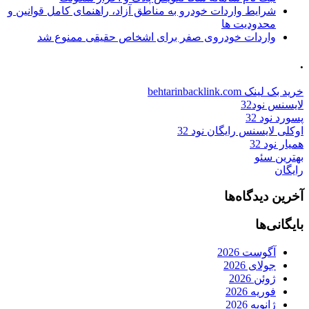
شرایط واردات خودرو به مناطق آزاد، راهنمای کامل قوانین و
محدودیت ها
واردات خودروی صفر برای اشخاص حقیقی ممنوع شد
.
خرید بک لینک behtarinbacklink.com
لایسنس نود32
پسورد نود 32
اوکلی لایسنس رایگان نود 32
همیار نود 32
بهترین سئو
رایگان
آخرین دیدگاه‌ها
بایگانی‌ها
آگوست 2026
جولای 2026
ژوئن 2026
فوریه 2026
ژانویه 2026