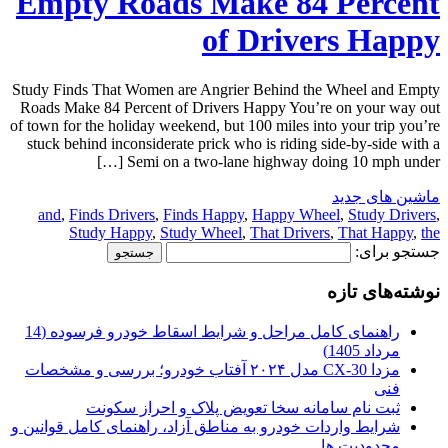
Empty Roads Make 84 Percent
of Drivers Happy
Study Finds That Women are Angrier Behind the Wheel and Empty
Roads Make 84 Percent of Drivers Happy You’re on your way out
of town for the holiday weekend, but 100 miles into your trip you’re
stuck behind inconsiderate prick who is riding side-by-side with a
Semi on a two-lane highway doing 10 mph under […]
ماشین های جدید
and
,
Finds Drivers
,
Finds Happy
,
Happy Wheel
,
Study Drivers
,
Study Happy
,
Study Wheel
,
That Drivers
,
That Happy
,
the
جستجو برای:
نوشته‌های تازه
راهنمای کامل مراحل و شرایط اسقاط خودرو فرسوده (14
مرداد 1405)
مزدا CX-30 مدل ۲۰۲۴ آفتاب خودرو؛ بررسی و مشخصات
فنی
ثبت نام سامانه سخا تعویض پلاک و احراز سکونت
شرایط واردات خودرو به مناطق آزاد، راهنمای کامل قوانین و
محدودیت ها