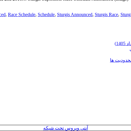
ced
,
Race Schedule
,
Schedule
,
Sturgis Announced
,
Sturgis Race
,
Sturg
محدودیت ها
آنتی ویروس تحت شبکه