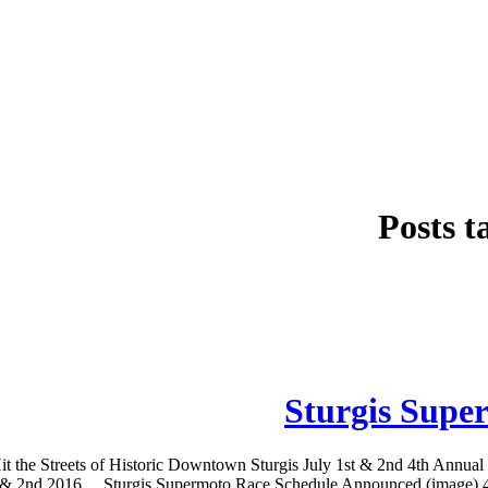
Posts t
Sturgis Supe
 the Streets of Historic Downtown Sturgis July 1st & 2nd 4th Annual 
& 2nd 2016… Sturgis Supermoto Race Schedule Announced (image) 4th An