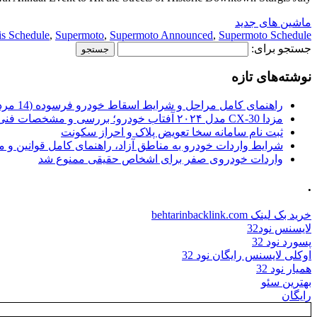
ماشین های جدید
is Schedule
,
Supermoto
,
Supermoto Announced
,
Supermoto Schedule
جستجو برای:
نوشته‌های تازه
راهنمای کامل مراحل و شرایط اسقاط خودرو فرسوده (14 مرداد 1405)
مزدا CX-30 مدل ۲۰۲۴ آفتاب خودرو؛ بررسی و مشخصات فنی
ثبت نام سامانه سخا تعویض پلاک و احراز سکونت
شرایط واردات خودرو به مناطق آزاد، راهنمای کامل قوانین و 
واردات خودروی صفر برای اشخاص حقیقی ممنوع شد
.
خرید بک لینک behtarinbacklink.com
لایسنس نود32
پسورد نود 32
اوکلی لایسنس رایگان نود 32
همیار نود 32
بهترین سئو
رایگان