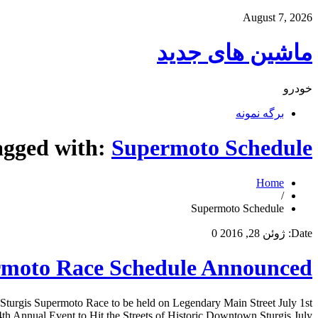
August 7, 2026
ماشین های جدید
خودرو
برگه نمونه
agged with:
Supermoto Schedule
Home
/
Supermoto Schedule
Date:
ژوئن 28, 2016
0
rmoto Race Schedule Announced
Sturgis Supermoto Race to be held on Legendary Main Street July 1st
nual Event to Hit the Streets of Historic Downtown Sturgis July […]