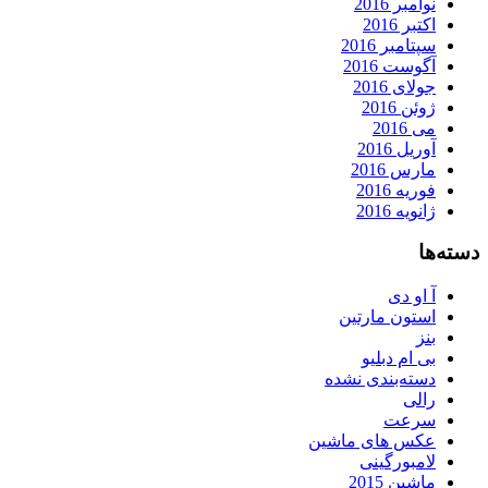
نوامبر 2016
اکتبر 2016
سپتامبر 2016
آگوست 2016
جولای 2016
ژوئن 2016
می 2016
آوریل 2016
مارس 2016
فوریه 2016
ژانویه 2016
دسته‌ها
آ او دی
استون مارتین
بنز
بی ام دبلیو
دسته‌بندی نشده
رالی
سرعت
عکس های ماشین
لامبورگینی
ماشین 2015