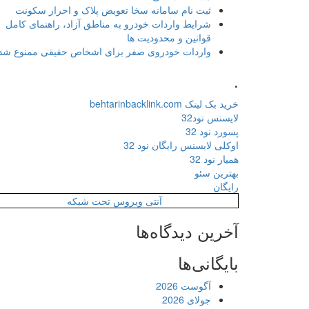
ثبت نام سامانه سخا تعویض پلاک و احراز سکونت
شرایط واردات خودرو به مناطق آزاد، راهنمای کامل
قوانین و محدودیت ها
واردات خودروی صفر برای اشخاص حقیقی ممنوع شد
.
خرید بک لینک behtarinbacklink.com
لایسنس نود32
پسورد نود 32
اوکلی لایسنس رایگان نود 32
همیار نود 32
بهترین سئو
رایگان
آنتی ویروس تحت شبکه
آخرین دیدگاه‌ها
بایگانی‌ها
آگوست 2026
جولای 2026