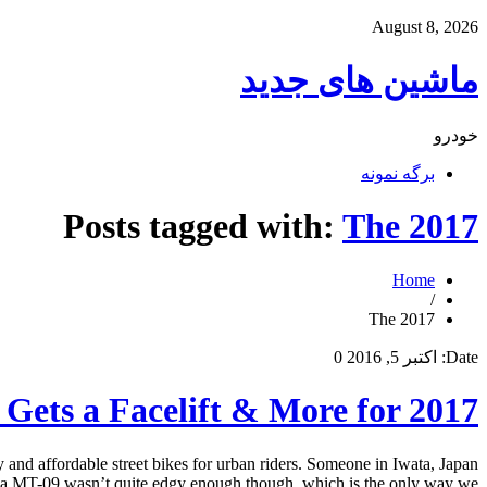
August 8, 2026
ماشین های جدید
خودرو
برگه نمونه
Posts tagged with:
The 2017
Home
/
The 2017
Date:
اکتبر 5, 2016
0
ets a Facelift & More for 2017
nd affordable street bikes for urban riders. Someone in Iwata, Japan
a MT-09 wasn’t quite edgy enough though, which is the only way we […]