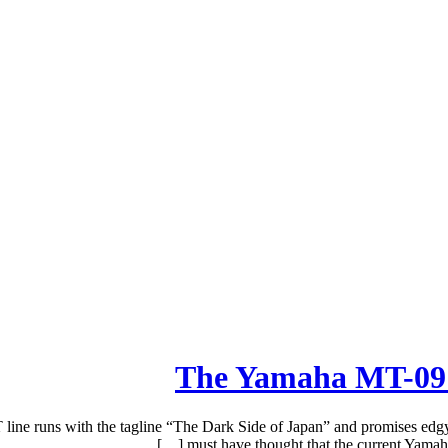
The Yamaha MT-09 G
e runs with the tagline “The Dark Side of Japan” and promises edgy a
must have thought that the current Yamah