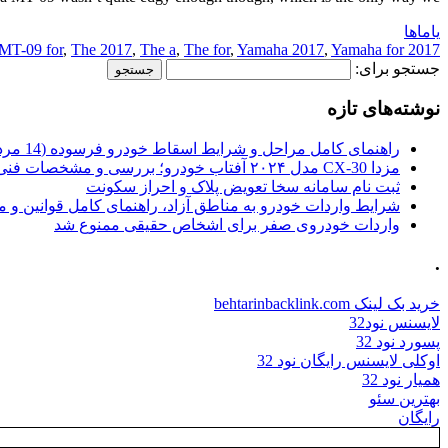
یاماها
MT-09 for
,
The 2017
,
The a
,
The for
,
Yamaha 2017
,
Yamaha for
2017 a
جستجو برای:
نوشته‌های تازه
راهنمای کامل مراحل و شرایط اسقاط خودرو فرسوده (14 مرداد 1405)
مزدا CX-30 مدل ۲۰۲۴ آفتاب خودرو؛ بررسی و مشخصات فنی
ثبت نام سامانه سخا تعویض پلاک و احراز سکونت
شرایط واردات خودرو به مناطق آزاد، راهنمای کامل قوانین و 
واردات خودروی صفر برای اشخاص حقیقی ممنوع شد
.
خرید بک لینک behtarinbacklink.com
لایسنس نود32
پسورد نود 32
اوکلی لایسنس رایگان نود 32
همیار نود 32
بهترین سئو
رایگان