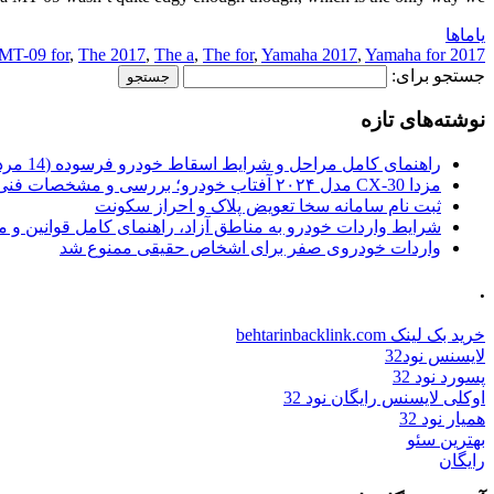
یاماها
MT-09 for
,
The 2017
,
The a
,
The for
,
Yamaha 2017
,
Yamaha for
2017 a
جستجو برای:
نوشته‌های تازه
راهنمای کامل مراحل و شرایط اسقاط خودرو فرسوده (14 مرداد 1405)
مزدا CX-30 مدل ۲۰۲۴ آفتاب خودرو؛ بررسی و مشخصات فنی
ثبت نام سامانه سخا تعویض پلاک و احراز سکونت
شرایط واردات خودرو به مناطق آزاد، راهنمای کامل قوانین و 
واردات خودروی صفر برای اشخاص حقیقی ممنوع شد
.
خرید بک لینک behtarinbacklink.com
لایسنس نود32
پسورد نود 32
اوکلی لایسنس رایگان نود 32
همیار نود 32
بهترین سئو
رایگان