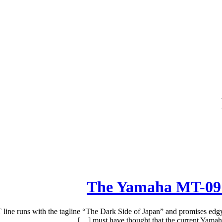
The Yamaha MT-09 G
e runs with the tagline “The Dark Side of Japan” and promises edgy a
must have thought that the current Yamah