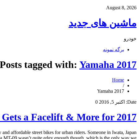
August 8, 2026
ماشین های جدید
خودرو
برگه نمونه
Posts tagged with:
Yamaha 2017
Home
/
Yamaha 2017
Date:
اکتبر 5, 2016
0
ets a Facelift & More for 2017
nd affordable street bikes for urban riders. Someone in Iwata, Japan
a MT-09 wasn’t quite edgy enough though, which is the only way we […]