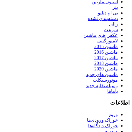
استون مارتین
بنز
بی ام دبلیو
دسته‌بندی نشده
رالی
سرعت
عکس های ماشین
لامبورگینی
ماشین 2015
ماشین 2016
ماشین 2017
ماشین 2018
ماشین 2020
ماشین های جدید
موتورسیکلت
وسیله نقلیه جدید
یاماها
اطلاعات
ورود
خوراک ورودی‌ها
خوراک دیدگاه‌ها
وردپرس