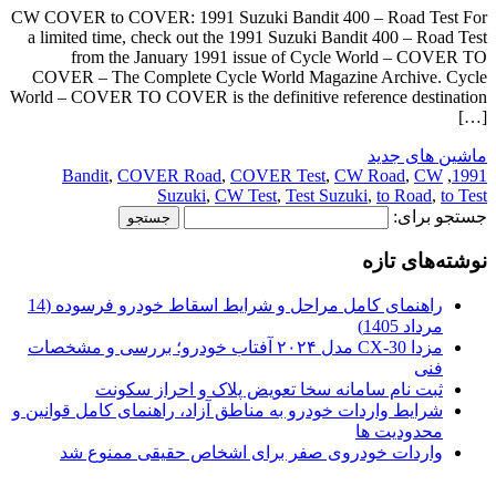
CW COVER to COVER: 1991 Suzuki Bandit 400 – Road Test For
a limited time, check out the 1991 Suzuki Bandit 400 – Road Test
from the January 1991 issue of Cycle World – COVER TO
COVER – The Complete Cycle World Magazine Archive. Cycle
World – COVER TO COVER is the definitive reference destination
[…]
ماشین های جدید
Bandit
,
COVER Road
,
COVER Test
,
CW Road
,
CW
,
1991
Suzuki
,
CW Test
,
Test Suzuki
,
to Road
,
to Test
جستجو برای:
نوشته‌های تازه
راهنمای کامل مراحل و شرایط اسقاط خودرو فرسوده (14
مرداد 1405)
مزدا CX-30 مدل ۲۰۲۴ آفتاب خودرو؛ بررسی و مشخصات
فنی
ثبت نام سامانه سخا تعویض پلاک و احراز سکونت
شرایط واردات خودرو به مناطق آزاد، راهنمای کامل قوانین و
محدودیت ها
واردات خودروی صفر برای اشخاص حقیقی ممنوع شد
.