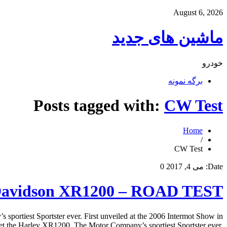
August 6, 2026
ماشین های جدید
خودرو
برگه نمونه
Posts tagged with:
CW Test
Home
/
CW Test
Date:
می 4, 2017
0
avidson XR1200 – ROAD TEST
est Sportster ever. First unveiled at the 2006 Intermot Show in
e Harley XR1200, The Motor Company’s sportiest Sportster ever.