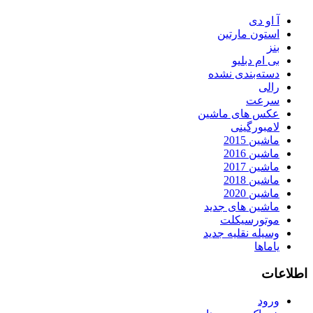
آ او دی
استون مارتین
بنز
بی ام دبلیو
دسته‌بندی نشده
رالی
سرعت
عکس های ماشین
لامبورگینی
ماشین 2015
ماشین 2016
ماشین 2017
ماشین 2018
ماشین 2020
ماشین های جدید
موتورسیکلت
وسیله نقلیه جدید
یاماها
اطلاعات
ورود