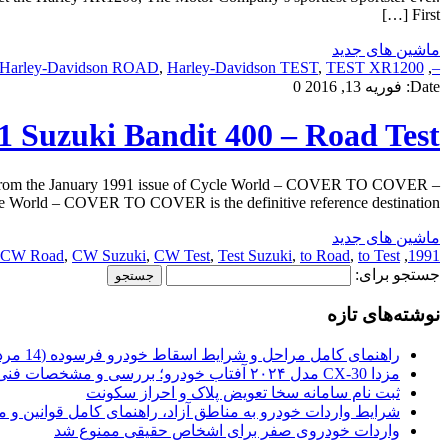
First […]
ماشین های جدید
Harley-Davidson ROAD
,
Harley-Davidson TEST
,
TEST XR1200
,
–
Date:
فوریه 13, 2016
0
uzuki Bandit 400 – Road Test
t from the January 1991 issue of Cycle World – COVER TO COVER –
World – COVER TO COVER is the definitive reference destination […]
ماشین های جدید
CW Road
,
CW Suzuki
,
CW Test
,
Test Suzuki
,
to Road
,
to Test
,
1991
جستجو برای:
نوشته‌های تازه
راهنمای کامل مراحل و شرایط اسقاط خودرو فرسوده (14 مرداد 1405)
مزدا CX-30 مدل ۲۰۲۴ آفتاب خودرو؛ بررسی و مشخصات فنی
ثبت نام سامانه سخا تعویض پلاک و احراز سکونت
شرایط واردات خودرو به مناطق آزاد، راهنمای کامل قوانین و 
واردات خودروی صفر برای اشخاص حقیقی ممنوع شد