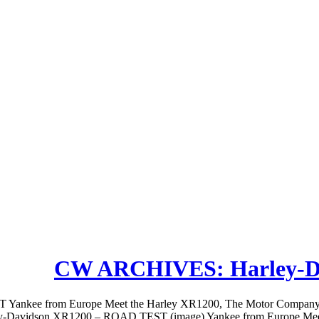
CW ARCHIVES: Harley-D
 from Europe Meet the Harley XR1200, The Motor Company’s sporti
Davidson XR1200 – ROAD TEST (image) Yankee from Europe Meet th