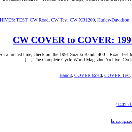
HIVES: TEST
,
CW Road
,
CW Test
,
CW XR1200
,
Harley-Davidson
,
CW COVER to COVER: 1991 S
a limited time, check out the 1991 Suzuki Bandit 400 – Road Tes
The Complete Cycle World Magazine Archive. Cycle 
Bandit
,
COVER Road
,
COVER Test
,
محدودیت ها