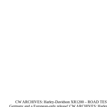
CW ARCHIVES: Harley-Davidson XR1200 – ROAD TEST Yankee
Germany and a European-only release! CW ARCHIVES: Harley-