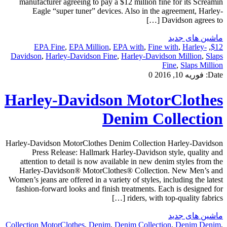
manufacturer agreeing to pay a $12 million fine for its Screamin
Eagle “super tuner” devices. Also in the agreement, Harley-
Davidson agrees to […]
ماشین های جدید
EPA Fine
,
EPA Million
,
EPA with
,
Fine with
,
Harley-
,
$12
Davidson
,
Harley-Davidson Fine
,
Harley-Davidson Million
,
Slaps
Fine
,
Slaps Million
Date:
فوریه 10, 2016
0
Harley-Davidson MotorClothes
Denim Collection
Harley-Davidson MotorClothes Denim Collection Harley-Davidson
Press Release: Hallmark Harley-Davidson style, quality and
attention to detail is now available in new denim styles from the
Harley-Davidson® MotorClothes® Collection. New Men’s and
Women’s jeans are offered in a variety of styles, including the latest
fashion-forward looks and finish treatments. Each is designed for
riders, with top-quality fabrics […]
ماشین های جدید
Collection MotorClothes
,
Denim
,
Denim Collection
,
Denim Denim
,