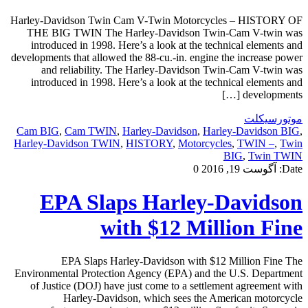
Harley-Davidson Twin Cam V-Twin Motorcycles – HISTORY OF
THE BIG TWIN The Harley-Davidson Twin-Cam V-twin was
introduced in 1998. Here’s a look at the technical elements and
developments that allowed the 88-cu.-in. engine the increase power
and reliability. The Harley-Davidson Twin-Cam V-twin was
introduced in 1998. Here’s a look at the technical elements and
developments […]
موتورسیکلت
Cam BIG
,
Cam TWIN
,
Harley-Davidson
,
Harley-Davidson BIG
,
Harley-Davidson TWIN
,
HISTORY
,
Motorcycles
,
TWIN –
,
Twin
BIG
,
Twin TWIN
Date:
آگوست 19, 2016
0
EPA Slaps Harley-Davidson
with $12 Million Fine
EPA Slaps Harley-Davidson with $12 Million Fine The
Environmental Protection Agency (EPA) and the U.S. Department
of Justice (DOJ) have just come to a settlement agreement with
Harley-Davidson, which sees the American motorcycle