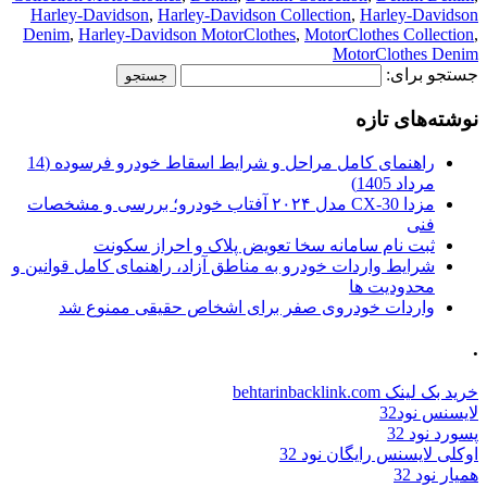
Harley-Davidson
,
Harley-Davidson Collection
,
Harley-Davidson
Denim
,
Harley-Davidson MotorClothes
,
MotorClothes Collection
,
MotorClothes Denim
جستجو برای:
نوشته‌های تازه
راهنمای کامل مراحل و شرایط اسقاط خودرو فرسوده (14
مرداد 1405)
مزدا CX-30 مدل ۲۰۲۴ آفتاب خودرو؛ بررسی و مشخصات
فنی
ثبت نام سامانه سخا تعویض پلاک و احراز سکونت
شرایط واردات خودرو به مناطق آزاد، راهنمای کامل قوانین و
محدودیت ها
واردات خودروی صفر برای اشخاص حقیقی ممنوع شد
.
خرید بک لینک behtarinbacklink.com
لایسنس نود32
پسورد نود 32
اوکلی لایسنس رایگان نود 32
همیار نود 32