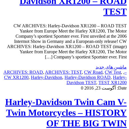
Davidson XR1200 – ROAD
TEST
CW ARCHIVES: Harley-Davidson XR1200 – ROAD TEST
Yankee from Europe Meet the Harley XR1200, The Motor
Company’s sportiest Sportster ever. First unveiled at the 2006
Intermot Show in Germany and a European-only release! CW
ARCHIVES: Harley-Davidson XR1200 – ROAD TEST (image)
Yankee from Europe Meet the Harley XR1200, The Motor
Company’s sportiest Sportster ever. First […]
ماشین های جدید
ARCHIVES: ROAD
,
ARCHIVES: TEST
,
CW Road
,
CW Test
,
,
–
CW XR1200
,
Harley-Davidson
,
Harley-Davidson ROAD
,
Harley-
Davidson TEST
,
TEST XR1200
Date:
آگوست 23, 2016
0
Harley-Davidson Twin Cam V-
Twin Motorcycles – HISTORY
OF THE BIG TWIN