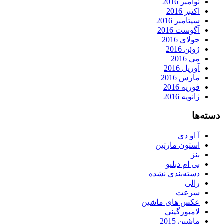
نوامبر 2016
اکتبر 2016
سپتامبر 2016
آگوست 2016
جولای 2016
ژوئن 2016
می 2016
آوریل 2016
مارس 2016
فوریه 2016
ژانویه 2016
دسته‌ها
آ او دی
استون مارتین
بنز
بی ام دبلیو
دسته‌بندی نشده
رالی
سرعت
عکس های ماشین
لامبورگینی
ماشین 2015