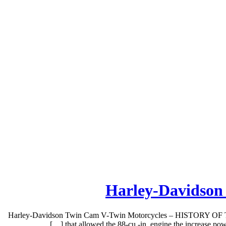
Harley-Davidso
Harley-Davidson Twin Cam V-Twin Motorcycles – HISTORY OF THE
that allowed the 88-cu.-in. engine the increase po