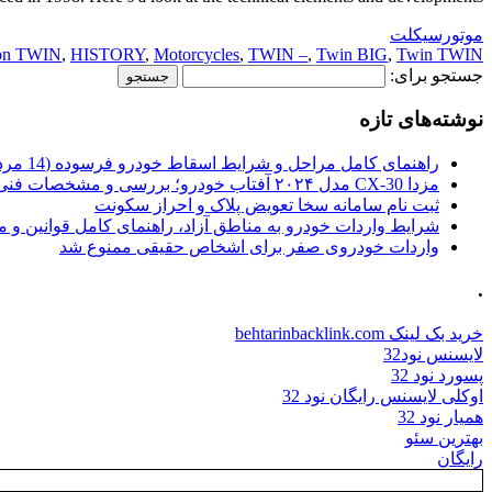
موتورسیکلت
son TWIN
,
HISTORY
,
Motorcycles
,
TWIN –
,
Twin BIG
,
Twin TWIN
جستجو برای:
نوشته‌های تازه
راهنمای کامل مراحل و شرایط اسقاط خودرو فرسوده (14 مرداد 1405)
مزدا CX-30 مدل ۲۰۲۴ آفتاب خودرو؛ بررسی و مشخصات فنی
ثبت نام سامانه سخا تعویض پلاک و احراز سکونت
شرایط واردات خودرو به مناطق آزاد، راهنمای کامل قوانین و 
واردات خودروی صفر برای اشخاص حقیقی ممنوع شد
.
خرید بک لینک behtarinbacklink.com
لایسنس نود32
پسورد نود 32
اوکلی لایسنس رایگان نود 32
همیار نود 32
بهترین سئو
رایگان