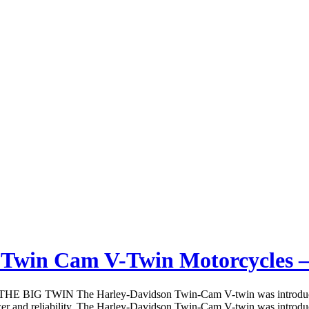
n Twin Cam V-Twin Motorcycle
 BIG TWIN The Harley-Davidson Twin-Cam V-twin was introduced in 
wer and reliability. The Harley-Davidson Twin-Cam V-twin was introduced