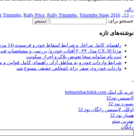
رالی
r Triumphs
,
Rally Price
,
Rally Triumphs
,
Triumphs Stage
2016 Price
,
13:
,
–
جستجو برای:
نوشته‌های تازه
راهنمای کامل مراحل و شرایط اسقاط خودرو فرسوده (14 مرداد 1405)
مزدا CX-30 مدل ۲۰۲۴ آفتاب خودرو؛ بررسی و مشخصات فنی
ثبت نام سامانه سخا تعویض پلاک و احراز سکونت
شرایط واردات خودرو به مناطق آزاد، راهنمای کامل قوانین و 
واردات خودروی صفر برای اشخاص حقیقی ممنوع شد
.
خرید بک لینک behtarinbacklink.com
لایسنس نود32
پسورد نود 32
اوکلی لایسنس رایگان نود 32
همیار نود 32
بهترین سئو
رایگان