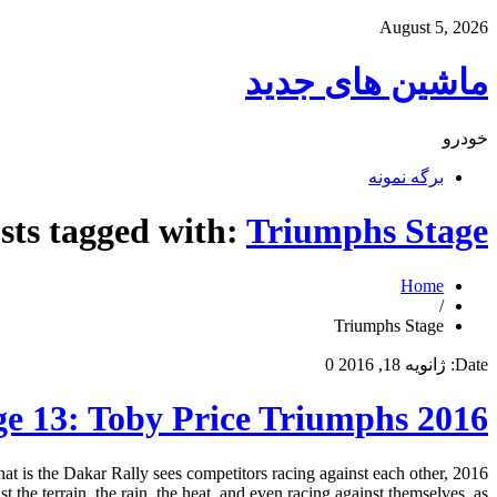
August 5, 2026
ماشین های جدید
خودرو
برگه نمونه
sts tagged with:
Triumphs Stage
Home
/
Triumphs Stage
Date:
ژانویه 18, 2016
0
2016 Dakar Rally – Stage 13: Toby Price Triumphs
that is the Dakar Rally sees competitors racing against each other,
 the terrain, the rain, the heat, and even racing against themselves, as […]