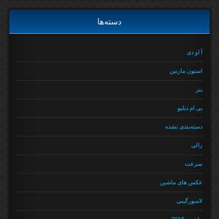
دسته‌ها
آ او دی
استون مارتین
بنز
بی ام دبلیو
دسته‌بندی نشده
رالی
سرعت
عکس های ماشین
لامبورگینی