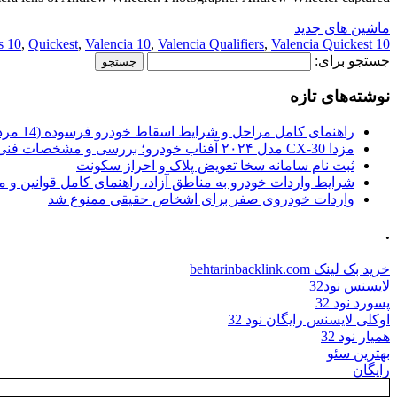
ماشین های جدید
s 10
,
Quickest
,
Valencia 10
,
Valencia Qualifiers
,
Valencia Quickest
10 Qualifiers
جستجو برای:
نوشته‌های تازه
راهنمای کامل مراحل و شرایط اسقاط خودرو فرسوده (14 مرداد 1405)
مزدا CX-30 مدل ۲۰۲۴ آفتاب خودرو؛ بررسی و مشخصات فنی
ثبت نام سامانه سخا تعویض پلاک و احراز سکونت
شرایط واردات خودرو به مناطق آزاد، راهنمای کامل قوانین و 
واردات خودروی صفر برای اشخاص حقیقی ممنوع شد
.
خرید بک لینک behtarinbacklink.com
لایسنس نود32
پسورد نود 32
اوکلی لایسنس رایگان نود 32
همیار نود 32
بهترین سئو
رایگان