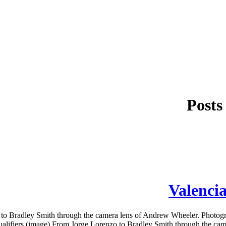
Posts
Valenci
to Bradley Smith through the camera lens of Andrew Wheeler. Photogr
lifiers (image) From Jorge Lorenzo to Bradley Smith through the came