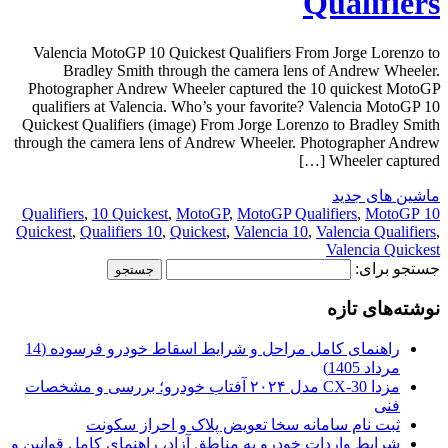
Qualifiers
Valencia MotoGP 10 Quickest Qualifiers From Jorge Lorenzo to
Bradley Smith through the camera lens of Andrew Wheeler.
Photographer Andrew Wheeler captured the 10 quickest MotoGP
qualifiers at Valencia. Who’s your favorite? Valencia MotoGP 10
Quickest Qualifiers (image) From Jorge Lorenzo to Bradley Smith
through the camera lens of Andrew Wheeler. Photographer Andrew
Wheeler captured […]
ماشین های جدید
,
10 Quickest
,
MotoGP
,
MotoGP Qualifiers
,
MotoGP
10 Qualifiers
Quickest
,
Qualifiers 10
,
Quickest
,
Valencia 10
,
Valencia Qualifiers
,
Valencia Quickest
جستجو برای:
نوشته‌های تازه
راهنمای کامل مراحل و شرایط اسقاط خودرو فرسوده (14
مرداد 1405)
مزدا CX-30 مدل ۲۰۲۴ آفتاب خودرو؛ بررسی و مشخصات
فنی
ثبت نام سامانه سخا تعویض پلاک و احراز سکونت
شرایط واردات خودرو به مناطق آزاد، راهنمای کامل قوانین و