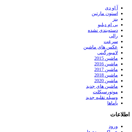
آ او دی
استون مارتین
بنز
بی ام دبلیو
دسته‌بندی نشده
رالی
سرعت
عکس های ماشین
لامبورگینی
ماشین 2015
ماشین 2016
ماشین 2017
ماشین 2018
ماشین 2020
ماشین های جدید
موتورسیکلت
وسیله نقلیه جدید
یاماها
اطلاعات
ورود
خوراک ورودی‌ها