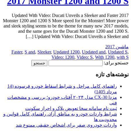
2017 Monster 1200 and 1200 S
Updated With Video: Ducati Unveils a Sleeker and Faster 2017
Monster 1200 and 1200 S More speed for the Monster! More power
and sleek styling seems to be the theme for many new 2017 models,
and the same goes for the Ducati Monster 1200 and 1200 S.
Updated With Video: Ducati Unveils a Sleeker and […]
ماشین 2017
Faster
,
S and
,
Sleeker
,
Updated 1200
,
Updated and
,
Updated S
,
Video: 1200
,
Video: S
,
With 1200
,
with S
جستجو برای:
نوشته‌های تازه
راهنمای کامل مراحل و شرایط اسقاط خودرو فرسوده (14
مرداد 1405)
مزدا CX-30 مدل ۲۰۲۴ آفتاب خودرو؛ بررسی و مشخصات
فنی
ثبت نام سامانه سخا تعویض پلاک و احراز سکونت
شرایط واردات خودرو به مناطق آزاد، راهنمای کامل قوانین و
محدودیت ها
واردات خودروی صفر برای اشخاص حقیقی ممنوع شد