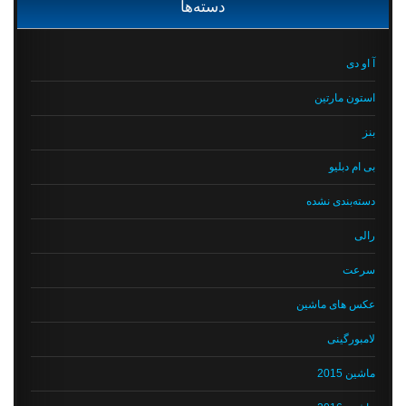
دسته‌ها
آ او دی
استون مارتین
بنز
بی ام دبلیو
دسته‌بندی نشده
رالی
سرعت
عکس های ماشین
لامبورگینی
ماشین 2015