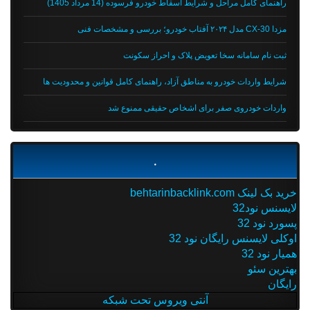
راهنمای کامل مراحل و شرایط اسقاط خودرو فرسوده (14 مرداد 1405)
مزدا CX-30 مدل ۲۰۲۴ آفتاب خودرو؛ بررسی و مشخصات فنی
ثبت نام سامانه سخا تعویض پلاک و احراز سکونت
شرایط واردات خودرو به مناطق آزاد، راهنمای کامل قوانین و محدودیت ها
واردات خودروی صفر برای اشخاص حقیقی ممنوع شد
.
خرید بک لینک behtarinbacklink.com
لایسنس نود32
پسورد نود 32
اوکلی لایسنس رایگان نود 32
همیار نود 32
بهترین سئو
رایگان
آنتی ویروس تحت شبکه