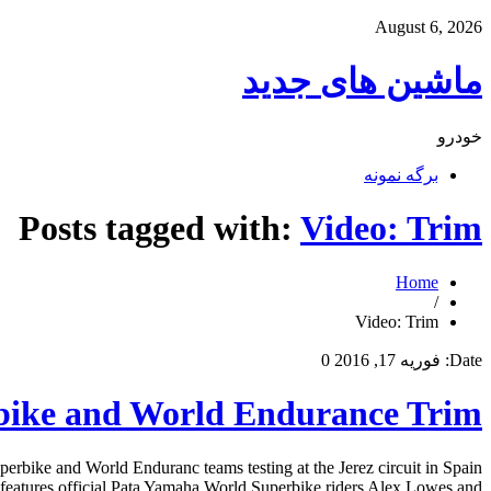
August 6, 2026
ماشین های جدید
خودرو
برگه نمونه
Posts tagged with:
Video: Trim
Home
/
Video: Trim
Date:
فوریه 17, 2016
0
bike and World Endurance Trim
bike and World Enduranc teams testing at the Jerez circuit in Spain
features official Pata Yamaha World Superbike riders Alex Lowes and […]