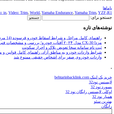
یاماها
: in
,
Video: Trim
,
World
,
Yamaha Endurance
,
Yamaha Trim
,
YZF-R1
جستجو برای:
نوشته‌های تازه
راهنمای کامل مراحل و شرایط اسقاط خودرو فرسوده (14 مرداد 1405)
مزدا CX-30 مدل ۲۰۲۴ آفتاب خودرو؛ بررسی و مشخصات فنی
ثبت نام سامانه سخا تعویض پلاک و احراز سکونت
شرایط واردات خودرو به مناطق آزاد، راهنمای کامل قوانین و 
واردات خودروی صفر برای اشخاص حقیقی ممنوع شد
.
خرید بک لینک behtarinbacklink.com
لایسنس نود32
پسورد نود 32
اوکلی لایسنس رایگان نود 32
همیار نود 32
بهترین سئو
رایگان