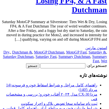
Losing FP4, & A Fast
Dutchman
Saturday MotoGP Summary at Silverstone: Tires Wet & Dry, Losing
FP4, & A Fast Dutchman The year of weird weather continues.
After a fine Friday, and a foggy but dry start to Saturday, the rain
moved in during practice for Moto2, and increased in intensity for
qualifying, varying on and off during MotoGP FP4 and […]
استون مارتین
Dry,
,
Dutchman &
,
MotoGP Dutchman
,
MotoGP Fast
,
Saturday &
,
Saturday Dutchman
,
Saturday Fast
,
Summary Dutchman
,
Summary
Fast
,
Wet
جستجو برای:
نوشته‌های تازه
راهنمای کامل مراحل و شرایط اسقاط خودرو فرسوده (14
مرداد 1405)
مزدا CX-30 مدل ۲۰۲۴ آفتاب خودرو؛ بررسی و مشخصات
فنی
ثبت نام سامانه سخا تعویض پلاک و احراز سکونت
شرایط واردات خودرو به مناطق آزاد، راهنمای کامل قوانین و