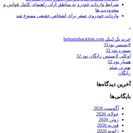
شرایط واردات خودرو به مناطق آزاد، راهنمای کامل قوانین و
محدودیت ها
واردات خودروی صفر برای اشخاص حقیقی ممنوع شد
.
خرید بک لینک behtarinbacklink.com
لایسنس نود32
پسورد نود 32
اوکلی لایسنس رایگان نود 32
همیار نود 32
بهترین سئو
رایگان
آخرین دیدگاه‌ها
بایگانی‌ها
آگوست 2026
جولای 2026
ژوئن 2026
فوریه 2026
ژانویه 2026