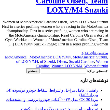
Caroline Olsen, Team
LOXY/M4 Suzuki
Women of MotoAmerica: Caroline Olsen, Team LOXY/M4 Suzuki
First in a series profiling women who are racing in the MotoAmerica
championship. First in a series profiling women who are racing in
the MotoAmerica championship. Read Caroline Olsen’s story at
CycleWorld.com. Women of MotoAmerica: Caroline Olsen, Team
LOXY/M4 Suzuki (image) First in a series profiling women […]
ماشین های جدید
MotoAmerica:
,
MotoAmerica: LOXY/M4
,
MotoAmerica: Suzuki
,
of LOXY/M4
,
of Suzuki
,
Olsen,
,
Suzuki Caroline
,
Women
Caroline
,
Women LOXY/M4
,
Women Suzuki
جستجو برای:
نوشته‌های تازه
راهنمای کامل مراحل و شرایط اسقاط خودرو فرسوده (14
مرداد 1405)
مزدا CX-30 مدل ۲۰۲۴ آفتاب خودرو؛ بررسی و مشخصات
فنی
ثبت نام سامانه سخا تعویض پلاک و احراز سکونت