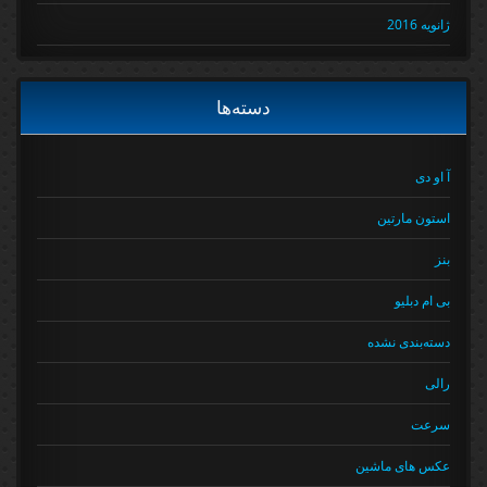
ژانویه 2016
دسته‌ها
آ او دی
استون مارتین
بنز
بی ام دبلیو
دسته‌بندی نشده
رالی
سرعت
عکس های ماشین