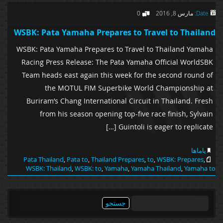
Date:
مارس 8, 2016
0
WSBK: Pata Yamaha Prepares to Travel to Thailand
WSBK: Pata Yamaha Prepares to Travel to Thailand Yamaha
Racing Press Release: The Pata Yamaha Official WorldSBK
Team heads east again this week for the second round of
the MOTUL FIM Superbike World Championship at
Buriram’s Chang International Circuit in Thailand. Fresh
from his season opening top-five race finish, Sylvain
Guintoli is eager to replicate […]
یاماها
Pata Thailand
,
Pata to
,
Thailand Prepares
,
to
,
WSBK: Prepares
,
WSBK: Thailand
,
WSBK: to
,
Yamaha
,
Yamaha Thailand
,
Yamaha to
جستجو
برای: