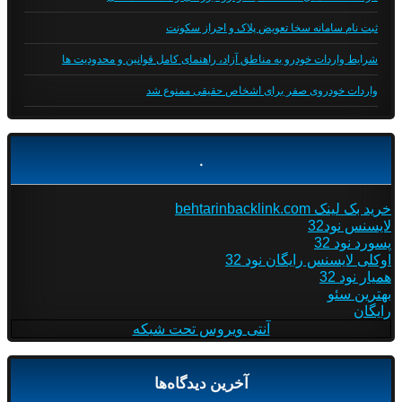
ثبت نام سامانه سخا تعویض پلاک و احراز سکونت
شرایط واردات خودرو به مناطق آزاد، راهنمای کامل قوانین و محدودیت ها
واردات خودروی صفر برای اشخاص حقیقی ممنوع شد
.
خرید بک لینک behtarinbacklink.com
لایسنس نود32
پسورد نود 32
اوکلی لایسنس رایگان نود 32
همیار نود 32
بهترین سئو
رایگان
آنتی ویروس تحت شبکه
آخرین دیدگاه‌ها