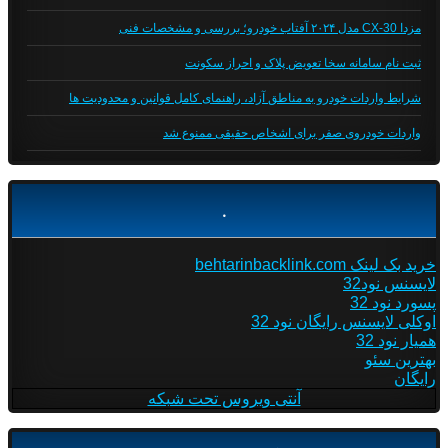
مزدا CX-30 مدل ۲۰۲۴ آفتاب خودرو؛ بررسی و مشخصات فنی
ثبت نام سامانه سخا تعویض پلاک و احراز سکونت
شرایط واردات خودرو به مناطق آزاد، راهنمای کامل قوانین و محدودیت ها
واردات خودروی صفر برای اشخاص حقیقی ممنوع شد
.
خرید بک لینک behtarinbacklink.com
لایسنس نود32
پسورد نود 32
اوکلی لایسنس رایگان نود 32
همیار نود 32
بهترین سئو
رایگان
آنتی ویروس تحت شبکه