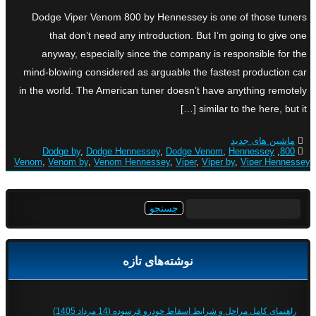
Dodge Viper Venom 800 by Hennessey is one of those tuners
that don’t need any introduction. But I’m going to give one
anyway, especially since the company is responsible for the
mind-blowing considered as arguable the fastest production car
in the world. The American tuner doesn’t have anything remotely
similar to the here, but it […]
ماشین های جدید
Dodge by
,
Dodge Hennessey
,
Dodge Venom
,
Hennessey
,
800
Venom
,
Venom by
,
Venom Hennessey
,
Viper
,
Viper by
,
Viper Hennessey
جستجو
برای:
نوشته‌های تازه
راهنمای کامل مراحل و شرایط اسقاط خودرو فرسوده (14 مرداد 1405)