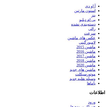
آ او دی
استون مارتین
بنز
بی ام دبلیو
دسته‌بندی نشده
رالی
سرعت
عکس های ماشین
لامبورگینی
ماشین 2015
ماشین 2016
ماشین 2017
ماشین 2018
ماشین 2020
ماشین های جدید
موتورسیکلت
وسیله نقلیه جدید
یاماها
اطلاعات
ورود
خوراک ورودی‌ها