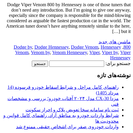
Dodge Viper Venom 800 by Hennessey is one of those tuners that
don’t need any introduction. But I’m going to give one anyway,
especially since the company is responsible for the mind-blowing
considered as arguable the fastest production car in the world. The
American tuner doesn’t have anything remotely similar to the here,
but it […]
ماشین های جدید
Dodge by
,
Dodge Hennessey
,
Dodge Venom
,
Hennessey
,
800
Venom
,
Venom by
,
Venom Hennessey
,
Viper
,
Viper by
,
Viper
Hennessey
جستجو برای:
نوشته‌های تازه
راهنمای کامل مراحل و شرایط اسقاط خودرو فرسوده (14
مرداد 1405)
مزدا CX-30 مدل ۲۰۲۴ آفتاب خودرو؛ بررسی و مشخصات
فنی
ثبت نام سامانه سخا تعویض پلاک و احراز سکونت
شرایط واردات خودرو به مناطق آزاد، راهنمای کامل قوانین و
محدودیت ها
واردات خودروی صفر برای اشخاص حقیقی ممنوع شد