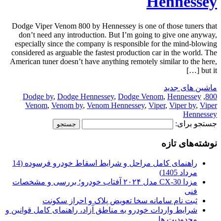
Hennessey
Dodge Viper Venom 800 by Hennessey is one of those tuners that
don’t need any introduction. But I’m going to give one anyway,
especially since the company is responsible for the mind-blowing
considered as arguable the fastest production car in the world. The
American tuner doesn’t have anything remotely similar to the here,
but it […]
ماشین های جدید
Dodge by
,
Dodge Hennessey
,
Dodge Venom
,
Hennessey
,
800
Venom
,
Venom by
,
Venom Hennessey
,
Viper
,
Viper by
,
Viper
Hennessey
جستجو برای:
نوشته‌های تازه
راهنمای کامل مراحل و شرایط اسقاط خودرو فرسوده (14
مرداد 1405)
مزدا CX-30 مدل ۲۰۲۴ آفتاب خودرو؛ بررسی و مشخصات
فنی
ثبت نام سامانه سخا تعویض پلاک و احراز سکونت
شرایط واردات خودرو به مناطق آزاد، راهنمای کامل قوانین و
محدودیت ها