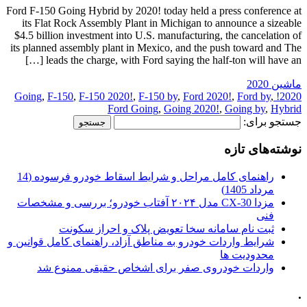
Ford F-150 Going Hybrid by 2020! today held a press conference at
its Flat Rock Assembly Plant in Michigan to announce a sizeable
$4.5 billion investment into U.S. manufacturing, the cancelation of
its planned assembly plant in Mexico, and the push toward and The
leads the charge, with Ford saying the half-ton will have an […]
ماشین 2020
,
F-150
,
F-150 2020!
,
F-150 by
,
Ford 2020!
,
Ford by
,
2020! Going
Ford Going
,
Going 2020!
,
Going by
,
Hybrid
جستجو برای:
نوشته‌های تازه
راهنمای کامل مراحل و شرایط اسقاط خودرو فرسوده (14
مرداد 1405)
مزدا CX-30 مدل ۲۰۲۴ آفتاب خودرو؛ بررسی و مشخصات
فنی
ثبت نام سامانه سخا تعویض پلاک و احراز سکونت
شرایط واردات خودرو به مناطق آزاد، راهنمای کامل قوانین و
محدودیت ها
واردات خودروی صفر برای اشخاص حقیقی ممنوع شد
.