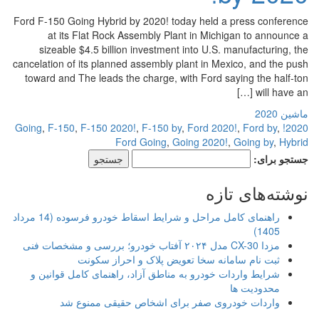
Ford F-150 Going Hybrid by 2020! today held a press conference
at its Flat Rock Assembly Plant in Michigan to announce a
sizeable $4.5 billion investment into U.S. manufacturing, the
cancelation of its planned assembly plant in Mexico, and the push
toward and The leads the charge, with Ford saying the half-ton
will have an […]
ماشین 2020
,
F-150
,
F-150 2020!
,
F-150 by
,
Ford 2020!
,
Ford by
,
2020! Going
Ford Going
,
Going 2020!
,
Going by
,
Hybrid
جستجو برای:
نوشته‌های تازه
راهنمای کامل مراحل و شرایط اسقاط خودرو فرسوده (14 مرداد
1405)
مزدا CX-30 مدل ۲۰۲۴ آفتاب خودرو؛ بررسی و مشخصات فنی
ثبت نام سامانه سخا تعویض پلاک و احراز سکونت
شرایط واردات خودرو به مناطق آزاد، راهنمای کامل قوانین و
محدودیت ها
واردات خودروی صفر برای اشخاص حقیقی ممنوع شد