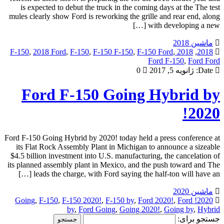
is expected to debut the truck in the coming days at the The test
mules clearly show Ford is reworking the grille and rear end, along
with developing a new […]
ماشین 2018
,
2018 Ford
,
F-150
,
F-150 F-150
,
F-150 Ford
,
2018 F-150
,
2018
Ford F-150
,
Ford Ford
Date:
ژانویه 5, 2017
0
Ford F-150 Going Hybrid by
2020!
Ford F-150 Going Hybrid by 2020! today held a press conference at
its Flat Rock Assembly Plant in Michigan to announce a sizeable
$4.5 billion investment into U.S. manufacturing, the cancelation of
its planned assembly plant in Mexico, and the push toward and The
leads the charge, with Ford saying the half-ton will have an […]
ماشین 2020
,
F-150
,
F-150 2020!
,
F-150 by
,
Ford 2020!
,
Ford
2020! Going
by
,
Ford Going
,
Going 2020!
,
Going by
,
Hybrid
جستجو برای: