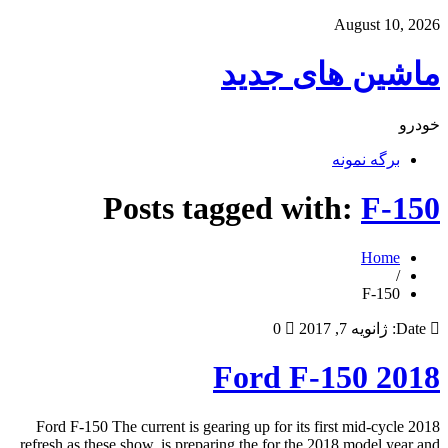
August 10, 2026
ماشین های جدید
خودرو
برگه نمونه
Posts tagged with:
F-150
Home
/
F-150
Date:
ژانویه 7, 2017
0
2018 Ford F-150
2018 Ford F-150 The current is gearing up for its first mid-cycle
refresh as these show. is preparing the for the 2018 model year and