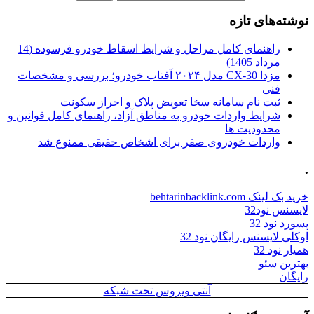
نوشته‌های تازه
راهنمای کامل مراحل و شرایط اسقاط خودرو فرسوده (14
مرداد 1405)
مزدا CX-30 مدل ۲۰۲۴ آفتاب خودرو؛ بررسی و مشخصات
فنی
ثبت نام سامانه سخا تعویض پلاک و احراز سکونت
شرایط واردات خودرو به مناطق آزاد، راهنمای کامل قوانین و
محدودیت ها
واردات خودروی صفر برای اشخاص حقیقی ممنوع شد
.
خرید بک لینک behtarinbacklink.com
لایسنس نود32
پسورد نود 32
اوکلی لایسنس رایگان نود 32
همیار نود 32
بهترین سئو
رایگان
آنتی ویروس تحت شبکه