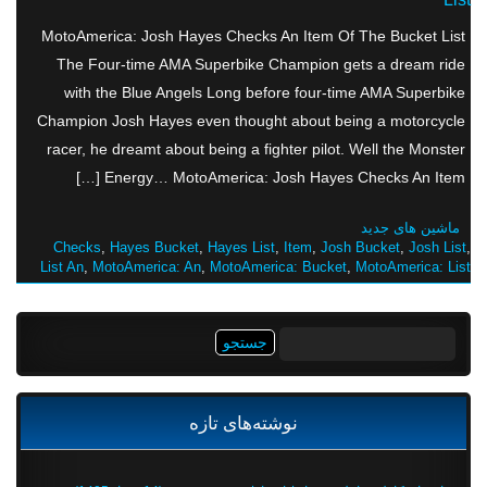
MotoAmerica: Josh Hayes Checks An Item Of The Bucket List
The Four-time AMA Superbike Champion gets a dream ride
with the Blue Angels Long before four-time AMA Superbike
Champion Josh Hayes even thought about being a motorcycle
racer, he dreamt about being a fighter pilot. Well the Monster
Energy… MotoAmerica: Josh Hayes Checks An Item […]
ماشین های جدید
Checks
,
Hayes Bucket
,
Hayes List
,
Item
,
Josh Bucket
,
Josh List
,
List An
,
MotoAmerica: An
,
MotoAmerica: Bucket
,
MotoAmerica: List
جستجو
برای:
نوشته‌های تازه