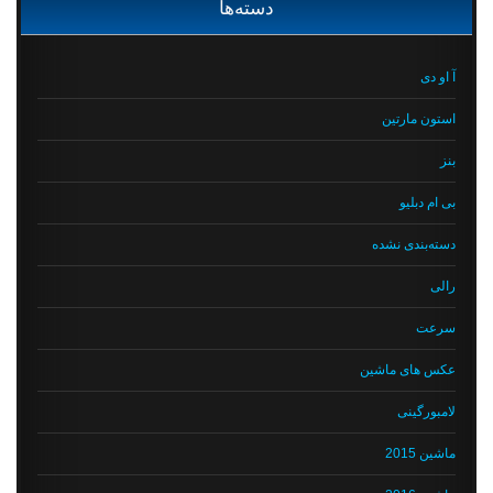
دسته‌ها
آ او دی
استون مارتین
بنز
بی ام دبلیو
دسته‌بندی نشده
رالی
سرعت
عکس های ماشین
لامبورگینی
ماشین 2015