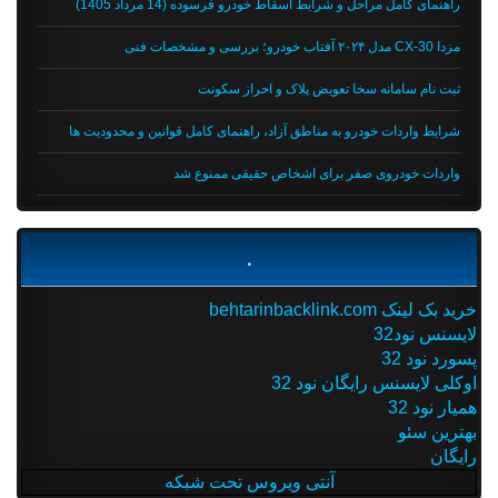
راهنمای کامل مراحل و شرایط اسقاط خودرو فرسوده (14 مرداد 1405)
مزدا CX-30 مدل ۲۰۲۴ آفتاب خودرو؛ بررسی و مشخصات فنی
ثبت نام سامانه سخا تعویض پلاک و احراز سکونت
شرایط واردات خودرو به مناطق آزاد، راهنمای کامل قوانین و محدودیت ها
واردات خودروی صفر برای اشخاص حقیقی ممنوع شد
.
خرید بک لینک behtarinbacklink.com
لایسنس نود32
پسورد نود 32
اوکلی لایسنس رایگان نود 32
همیار نود 32
بهترین سئو
رایگان
آنتی ویروس تحت شبکه