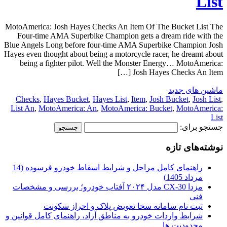
List
MotoAmerica: Josh Hayes Checks An Item Of The Bucket List The
Four-time AMA Superbike Champion gets a dream ride with the
Blue Angels Long before four-time AMA Superbike Champion Josh
Hayes even thought about being a motorcycle racer, he dreamt about
being a fighter pilot. Well the Monster Energy… MotoAmerica:
Josh Hayes Checks An Item […]
ماشین های جدید
Checks
,
Hayes Bucket
,
Hayes List
,
Item
,
Josh Bucket
,
Josh List
,
List An
,
MotoAmerica: An
,
MotoAmerica: Bucket
,
MotoAmerica:
List
جستجو برای:
نوشته‌های تازه
راهنمای کامل مراحل و شرایط اسقاط خودرو فرسوده (14
مرداد 1405)
مزدا CX-30 مدل ۲۰۲۴ آفتاب خودرو؛ بررسی و مشخصات
فنی
ثبت نام سامانه سخا تعویض پلاک و احراز سکونت
شرایط واردات خودرو به مناطق آزاد، راهنمای کامل قوانین و
محدودیت ها