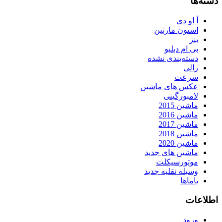
دسته‌ها
آ او دی
استون مارتین
بنز
بی ام دبلیو
دسته‌بندی نشده
رالی
سرعت
عکس های ماشین
لامبورگینی
ماشین 2015
ماشین 2016
ماشین 2017
ماشین 2018
ماشین 2020
ماشین های جدید
موتورسیکلت
وسیله نقلیه جدید
یاماها
اطلاعات
ورود