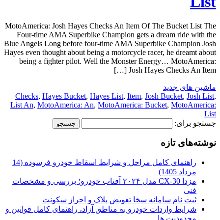
List
MotoAmerica: Josh Hayes Checks An Item Of The Bucket List The
Four-time AMA Superbike Champion gets a dream ride with the
Blue Angels Long before four-time AMA Superbike Champion Josh
Hayes even thought about being a motorcycle racer, he dreamt about
being a fighter pilot. Well the Monster Energy… MotoAmerica:
Josh Hayes Checks An Item […]
ماشین های جدید
Checks
,
Hayes Bucket
,
Hayes List
,
Item
,
Josh Bucket
,
Josh List
,
List An
,
MotoAmerica: An
,
MotoAmerica: Bucket
,
MotoAmerica:
List
جستجو برای:
نوشته‌های تازه
راهنمای کامل مراحل و شرایط اسقاط خودرو فرسوده (14
مرداد 1405)
مزدا CX-30 مدل ۲۰۲۴ آفتاب خودرو؛ بررسی و مشخصات
فنی
ثبت نام سامانه سخا تعویض پلاک و احراز سکونت
شرایط واردات خودرو به مناطق آزاد، راهنمای کامل قوانین و
محدودیت ها