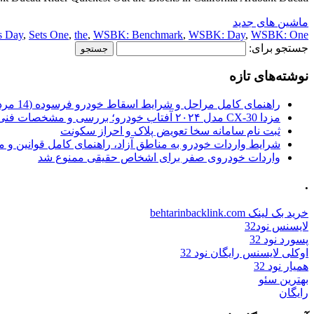
ماشین های جدید
s Day
,
Sets One
,
the
,
WSBK: Benchmark
,
WSBK: Day
,
WSBK: One
جستجو برای:
نوشته‌های تازه
راهنمای کامل مراحل و شرایط اسقاط خودرو فرسوده (14 مرداد 1405)
مزدا CX-30 مدل ۲۰۲۴ آفتاب خودرو؛ بررسی و مشخصات فنی
ثبت نام سامانه سخا تعویض پلاک و احراز سکونت
شرایط واردات خودرو به مناطق آزاد، راهنمای کامل قوانین و 
واردات خودروی صفر برای اشخاص حقیقی ممنوع شد
.
خرید بک لینک behtarinbacklink.com
لایسنس نود32
پسورد نود 32
اوکلی لایسنس رایگان نود 32
همیار نود 32
بهترین سئو
رایگان