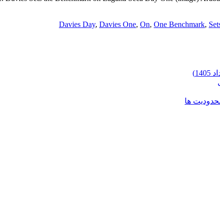
Davies Day
,
Davies One
,
On
,
One Benchmark
,
Set
محدودیت ها