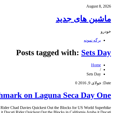
August 8, 2026
ماشین های جدید
خودرو
برگه نمونه
Posts tagged with:
Sets Day
Home
/
Sets Day
Date:
جولای 9, 2016
0
chmark on Laguna Seca Day One
 Rider Chad Davies Quickest Out the Blocks for US World Superbike
ti Rider Quickest Out the Blocks in California Aruba.it Ducati […]