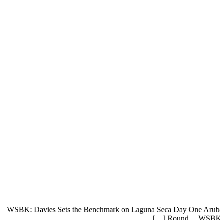
WSBK: Davies Sets the Benchmark on Laguna Seca Day One Aruba.it 
Round… WSBK: Dav