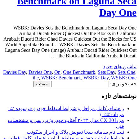
Benchmark on Laguna Seca
Day One
WSBK: Davies Sets the Benchmark on Laguna Seca Day One
Aruba.it Ducati Rider Quickest Out the Blocks in California
Aruba.it Ducati Rider Chad Davies Quickest Out the Blocks for US
World Superbike Round… WSBK: Davies Sets the Benchmark on
Laguna Seca Day One (image) Aruba.it Ducati Rider Quickest Out
the Blocks in California Aruba.it Ducati […]
ماشین های جدید
Davies Day
,
Davies One
,
On
,
One Benchmark
,
Sets Day
,
Sets One
,
the
,
WSBK: Benchmark
,
WSBK: Day
,
WSBK: One
جستجو برای:
نوشته‌های تازه
راهنمای کامل مراحل و شرایط اسقاط خودرو فرسوده (14
مرداد 1405)
مزدا CX-30 مدل ۲۰۲۴ آفتاب خودرو؛ بررسی و مشخصات
فنی
ثبت نام سامانه سخا تعویض پلاک و احراز سکونت
شرایط واردات خودرو به مناطق آزاد، راهنمای کامل قوانین و