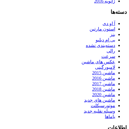
ژانویه 2016
دسته‌ها
آ او دی
استون مارتین
بنز
بی ام دبلیو
دسته‌بندی نشده
رالی
سرعت
عکس های ماشین
لامبورگینی
ماشین 2015
ماشین 2016
ماشین 2017
ماشین 2018
ماشین 2020
ماشین های جدید
موتورسیکلت
وسیله نقلیه جدید
یاماها
اطلاعات