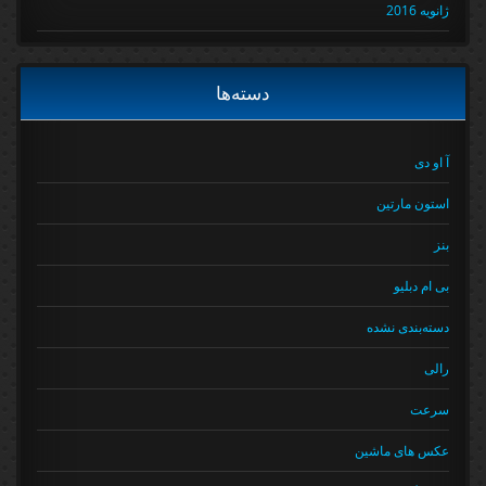
ژانویه 2016
دسته‌ها
آ او دی
استون مارتین
بنز
بی ام دبلیو
دسته‌بندی نشده
رالی
سرعت
عکس های ماشین